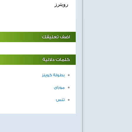
رويترز
اضف تعليقك
كلمات دلالية
بطولة كوينز
موراى
تنس
40 سنة على نصر أكتوبر
اغاني وطنية