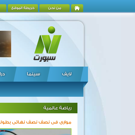
من نحن
خريطة الموقع
لايف
سينما
درا
رياضة عالمية
موارى فى نصف نصف نهائى بطولة