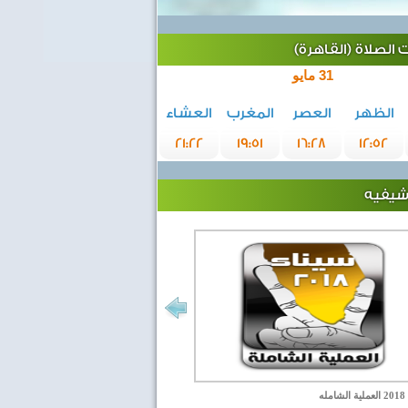
الصلاة (القاهرة)
31 مايو
الظهر
العصر
المغرب
العشاء
21:22
19:51
16:28
12:52
رشيفيه
مله