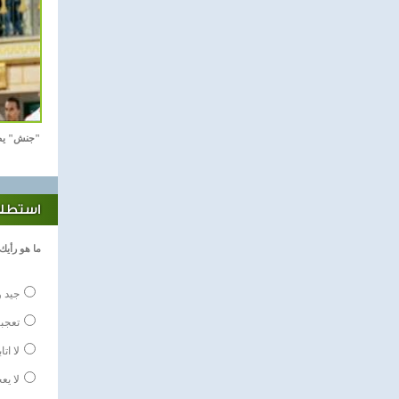
"جنش" يص
استطلاع
ما هو رأيك
جيد و
تعجبن
لا اتا
لا يع