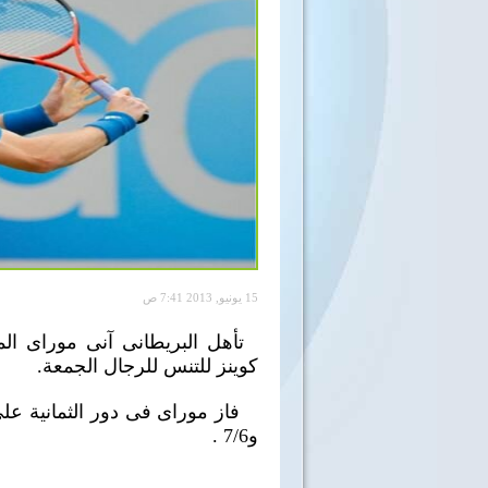
15 يونيو, 2013 7:41 ص
تأهل البريطانى آنى موراى الم
كوينز للتنس للرجال الجمعة.
و7/6 .