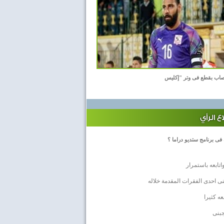
اب بقطع فى وتر "إكليس
 الرأي
 فى برنامج ستديو دراما ؟
اتابعه باستمرار
ى احدى الفقرات المقدمة خلاله
بعه كثيرا
جبنى