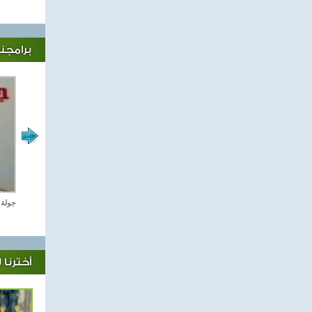
برامجنا
رياضة Online
جولة 
أخترنا 