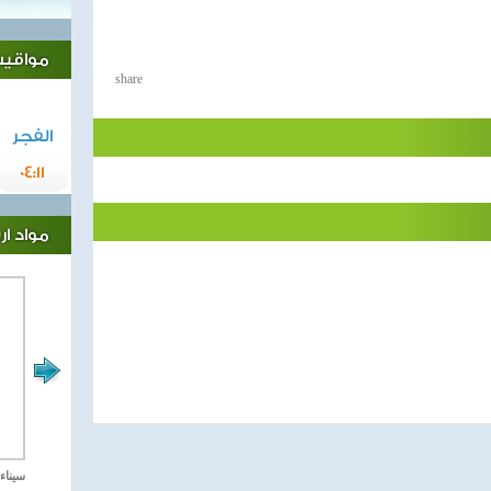
مواقيت 
share
الفجر
04:11
مواد ا
مصر تحارب الاهارب
سيناء 2018 العملية الشا