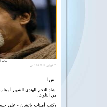
النجم ا
05 فبراير, 2017 8:00 ص
أ.ش.أ
أشاد النجم الهندي الشهير أميتاب 
من التلوث.
وكتب أميتاب باتشان - على حساب