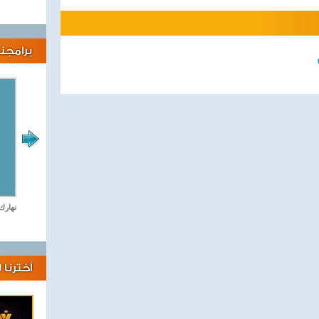
برامجنا
لايف كلينك
نهارك
أخترنا 