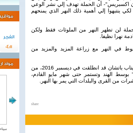
ان اكسبريس"- أن الحملة تهدف إلي نشر الوعي
لكي ينتبهوا إلي أهمية ذلك النهر الذي يمنحهم
مواقيت 
حملة لن تطهر النهر من الملوثات فقط ولكن
مة نهرا نظيفا.
الفجر
04:11
ط في النهر مع زراعة المزيد والمزيد من
مواد ا
يذكر أن الحملة التي انضم لها أميتاب باتشان قد انطلقت في ديسمبر 2016، من
ك" بوسط الهند وتستمر حتى شهر مايو القادم،
ت من القرى والبلدات التي يمر بها النهر.
share
مصر تحارب الاهارب
سيناء 2018 العملية الشا