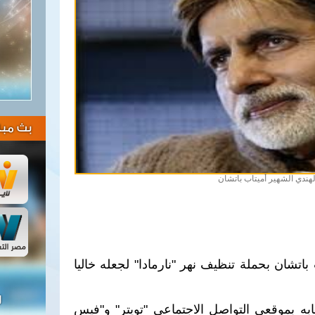
بث مبا
لهندي الشهير أميتاب باتشان
باتشان بحملة تنظيف نهر "نارمادا" لجعله خاليا
ل
ه بموقعي التواصل الاجتماعي "تويتر" و"فيس