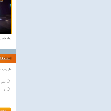
لقاء خاص
استطلاع
هل يحب طف
نعم
لا