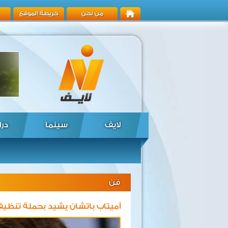
من نحن
خريطة الموقع
لايف
سينما
درا
فن
أميتاب باتشان يشيد بحملة تنظيف 