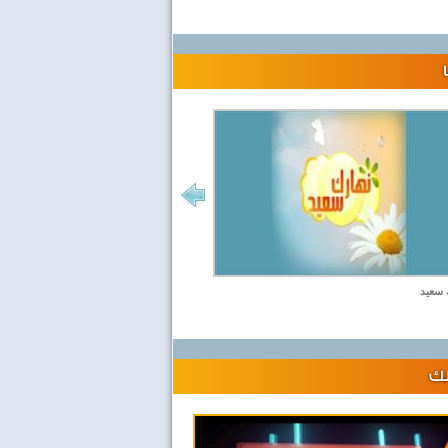
 سعيد
لك