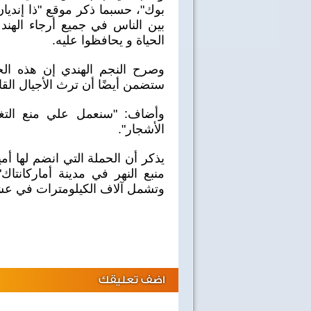
بوك"، حسبما ذكر موقع "ذا إندي
بين الناس في جميع أرجاء الهند 
الحياة و يحافظوا عليه.
وصرح النجم الهندي إن هذه ال
ستضمن أيضًا أن ترث الأجيال القاد
وأضاف: "سنعمل علي منع التغو
الأشجار".
منبع النهر في مدينة أماركانتا
وتشمل آلاف الكيلومترات في عشرا
اضف تعليقك
40 سنة على نصر أكتوبر
اغاني وطنية