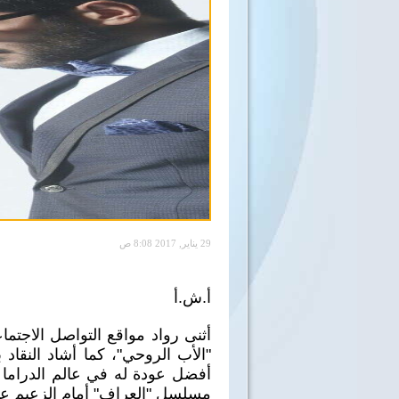
29 يناير, 2017 8:08 ص
أ.ش.أ
أثنى رواد مواقع التواصل الاجت
"الأب الروحي"، كما أشاد النقاد
مسلسل "العراف" أمام الزعيم عا