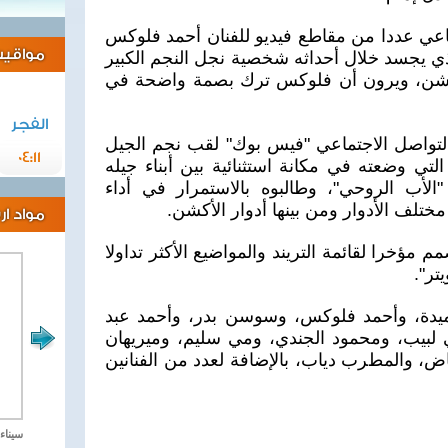
اعي عددا من مقاطع فيديو للفنان أحمد فلوكس
مواقيت 
 يجسد خلال أحداثه شخصية نجل النجم الكبير
أكشن، ويرون أن فلوكس ترك بصمة واضحة في
الفجر
لتواصل الاجتماعي "فيس بوك" لقب نجم الجيل
04:11
تي وضعته في مكانة استثنائية بين أبناء جيله
أب الروحي"، وطالبوه بالاستمرار في أداء
تلف الأدوار ومن بينها أدوار الأكشن.
مواد ا
مؤخرا لقائمة التريند والمواضيع الأكثر تداولا
تر".
ميدة، وأحمد فلوكس، وسوسن بدر، وأحمد عبد
لبيب، ومحمود الجندي، ومي سليم، وميريهان
، والمطرب دياب، بالإضافة لعدد من الفنانين
مصر تحارب الاهارب
سيناء 2018 العملية الشا