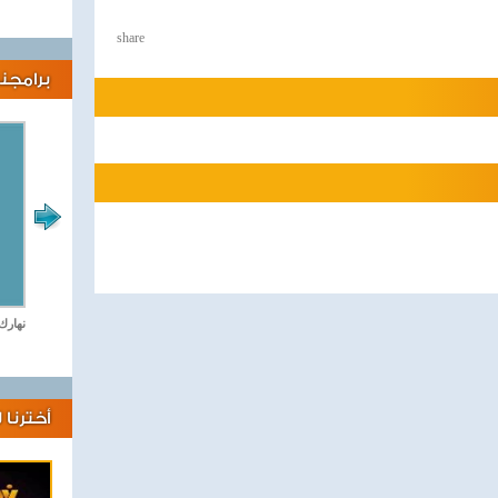
share
برامجنا
لايف كلينك
نهارك
أخترنا 