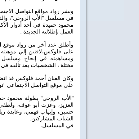
ونشر رواد مواقع التواصل الاجتم
في مسلسل "الأب الروحي"، والذي
محمود حميدة في أحد أدوار ال
العمل بإطلالته الجديدة .
وأطلق عدد آخر من رواد موقع ا
على فلوكس،لافتين إلي موهبته ال
ومساهمته في إنجاح مسلسل "ال
مختلف الشخصيات بعد تألقه في مخ
وكان الفنان أحمد فلوكس قد انضمم 
على موقع التواصل الاجتماعي "توي
"الأب الروحي" بطولة محمود ح
العزيز، وعزت أبو عوف، ولطفي 
حسين، وإيهاب فهمي، وعايدة رياض
الشباب المشاركين.
في المسلسل.
40 سنة على نصر أكتوبر
اغاني وطنية