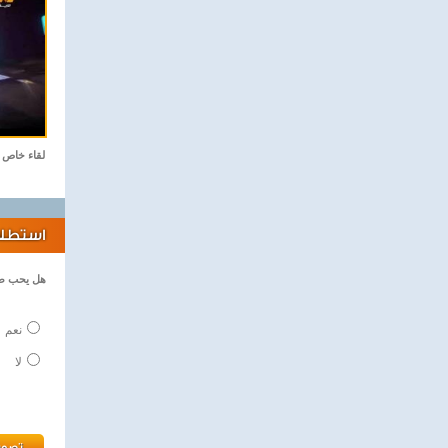
لقاء خاص
استطلاع
هل يحب طف
نعم
لا