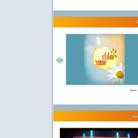
 سعيد
لك