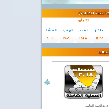
الصلاة (القاهرة)
31 مايو
الظهر
العصر
المغرب
العشاء
21:22
19:51
16:28
12:52
رشيفيه
مله