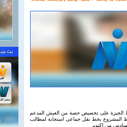
بث مبا
ظ الجيزة على تخصيص حصة من العيش المدعم
بط المشروع بخط نقل جماعى استجابة لمطالب
ل
لسادس من اكتوبر