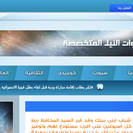
اتصل بنا
ما
سبورت
كوميدى
الثقافية
العا
فايلر يطلب إقامة مباراة ودية قبل لقاء بطل غينيا الاستوائية ...
باب ابنى بيتك وقد قرر السيد المحافظ ربط
منطقة كل اسيوعين على اقرب مستودع لهم وتوفير
حصة من رغيف الخبزالمدعم فى حدود ما يناظر 100 جنيه يوميا وتوزيعها بمعرفة