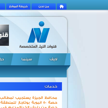
من نحن
خريطة الموقع
لايف
سينما
درا
خدمات
محافظ الجيزة يستجيب لمطالب ش
حصة 50 انبوبة بوتاجاز لل