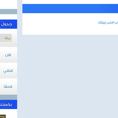
 ابنى بيتك
جدول ا
الآن
التالي
لاحقا
برامجنا