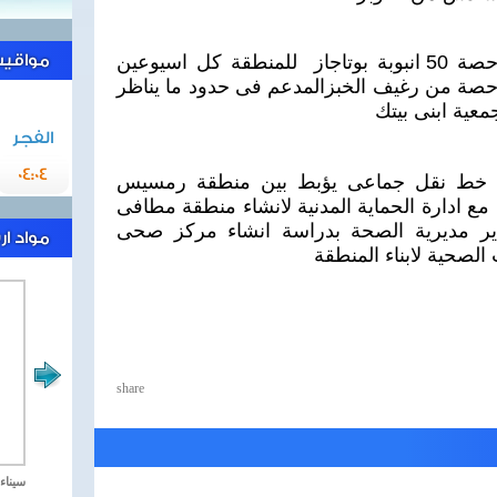
وقد قرر السيد المحافظ ربط حصة 50 انبوبة بوتاجاز للمنطقة كل اسيوعين
مواقيت 
صة من رغيف الخبزالمدعم فى حدود ما يناظر
الفجر
04:04
 خط نقل جماعى يؤبط بين منطقة رمسيس
مع ادارة الحماية المدنية لانشاء منطقة مطافى
ير مديرية الصحة بدراسة انشاء مركز صحى
مواد ا
لصحية لابناء المنطقة
share
مصر تحارب الاهارب
سيناء 2018 العملية الشا