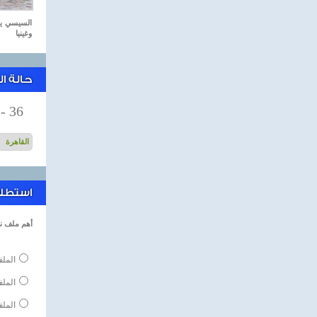
السيسي يست
وغينيا
حالة ا
-
36
استطلاع
أهم ملف ن
الملف
المل
الملف