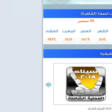
الصلاة (القاهرة)
04 سبتمبر
الظهر
العصر
المغرب
العشاء
19:34
18:15
15:28
11:54
رشيفيه
مله