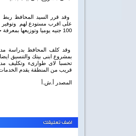
على اقرب مستودع لهم وتوفير ح
100 جنيه يوميا وتوزيعها بمعرفة جمعية ابنى بيتك
وقد كلف المحافظ بدراسة مد
بمشروع ابنى بيتك والتنسيق ايضا 
تحسبا لاى طوارىء وتكليف مد
قريب من المنطقة يقدم الخدمات ا
المصدر أ.ش.أ
اضف تعليقك
40 سنة على نصر أكتوبر
اغاني وطنية