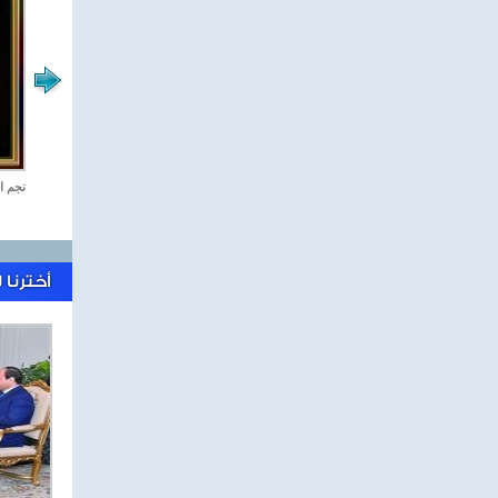
رياضة Online
نجم ا
أخترنا 