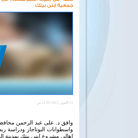
جمعية ابنى بيتك
13 أكتوبر, 2012 11:55 ص
وافق د. على عبد الرحمن محاف
واسطوانات البوتاجاز ودراسة ر
اهالى مشروع ابنى بيتك بمدينة ا