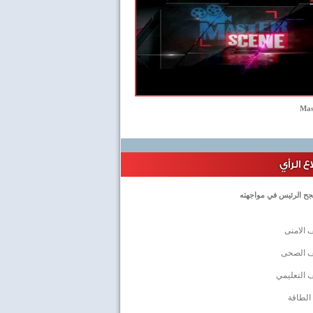
Mas
 الرأي
جح الرئيس في مواجهته
 الامنى
ف الصحى
 التعليمي
الطاقة