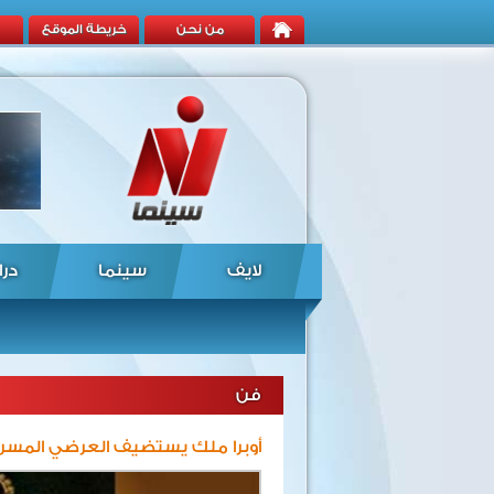
من نحن
خريطة الموقع
لايف
سينما
درا
فن
أوبرا ملك يستضيف العرضي المسرحي «حب» 6