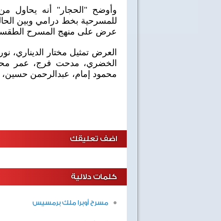
وأوضح "الحجار" أنه يحاول من
للمسرحية بخط درامي وبين الحال
عرض على منهج المسرح الطقسي 
العرض تمثيل مختار الديناري، نو
الخضري، مدحت فرج، عمر محم
محمود إمام، عبدالرحمن حسين، وغ
اضف تعليقك
كلمات دلالية
مسرح أوبرا ملك برمسيس
40 سنة على نصر أكتوبر
اغاني وطنية