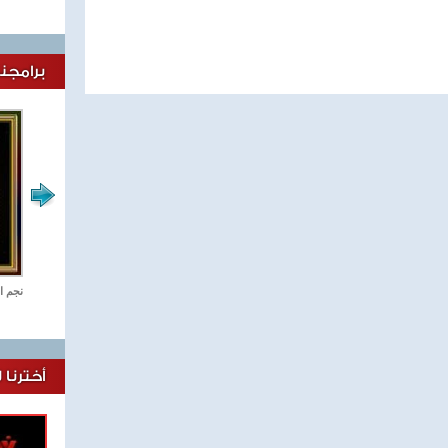
برامجنا
ستديو مصر
نجم ا
أخترنا 