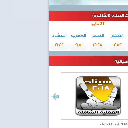
الصلاة (القاهرة)
31 مايو
الظهر
العصر
المغرب
العشاء
21:22
19:51
16:28
12:52
رشيفيه
مله