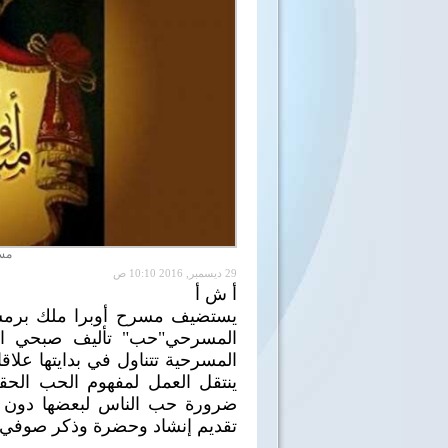
مس
29 ديسمبر, 2016 10:10 ص
أ ش أ
المسرحي"حب" تأليف صبحي ال
المسرحية تتناول في بدايتها عل
ينتقل العمل لمفهوم الحب الحق
ضرورة حب الناس لبعضها دون
تقديم إنشاد وحضرة وذكر صوفي.