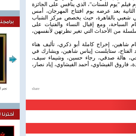
فيلم "يوم للستات"، الذي ينافس على الجائزة
الثانية بعد عرضه يوم افتتاح المهرجان، أمس
حي شعبي بالقاهرة، حيث يخصص مركز الشباب
برامجنا
م السباحة، ومع إقبال النساء والفتيات على
لسلة من الأحداث التي تغير نظرتهن لأنفسهن،
ام شاهين، إخراج كاملة أبو ذكري، تأليف هناء
د الفتاح، ستايلست إيناس شاهين، ويشارك في
باعي، هالة صدقي، رجاء حسين، وشيماء سيف،
ة، فاروق الفيشاوي، أحمد الفيشاوي، إياد نصار،
ستديو مصر
share
نجم ا
أخترنا 