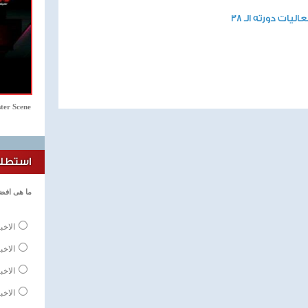
ات دورته الـ 38
ter Scene
استطلاع
ما هى افضل
الاخب
الاخب
الاخبا
الاخب