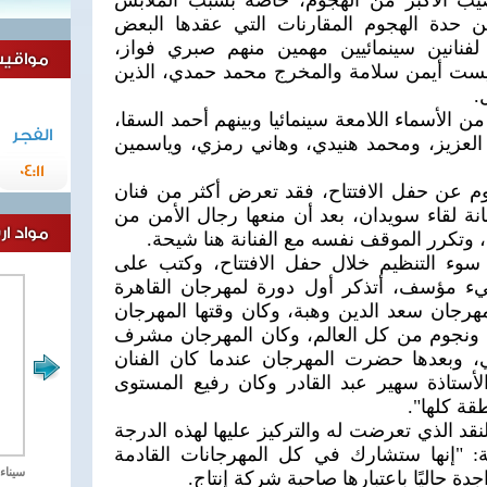
صيب الأكبر من الهجوم، خاصة بسبب الملابس
من حدة الهجوم المقارنات التي عقدها البعض
لفنانين سينمائيين مهمين منهم صبري فواز،
مواقيت 
يست أيمن سلامة والمخرج محمد حمدي، الذين
.
ن الأسماء اللامعة سينمائيا وبينهم أحمد السقا،
الفجر
العزيز، ومحمد هنيدي، وهاني رمزي، وياسمين
04:11
وم عن حفل الافتتاح، فقد تعرض أكثر من فنان
ة لقاء سويدان، بعد أن منعها رجال الأمن من
مواد ا
 وتكرر الموقف نفسه مع الفنانة هنا شيحة.
سوء التنظيم خلال حفل الافتتاح، وكتب على
 مؤسف، أتذكر أول دورة لمهرجان القاهرة
هرجان سعد الدين وهبة، وكان وقتها المهرجان
 ونجوم من كل العالم، وكان المهرجان مشرف
، وبعدها حضرت المهرجان عندما كان الفنان
ستاذة سهير عبد القادر وكان رفيع المستوى
قة كلها".
د الذي تعرضت له والتركيز عليها لهذه الدرجة
ة: "إنها ستشارك في كل المهرجانات القادمة
مصر تحارب الاهارب
سيناء 2018 العملية الشا
دة حاليًا باعتبارها صاحبة شركة إنتاج.