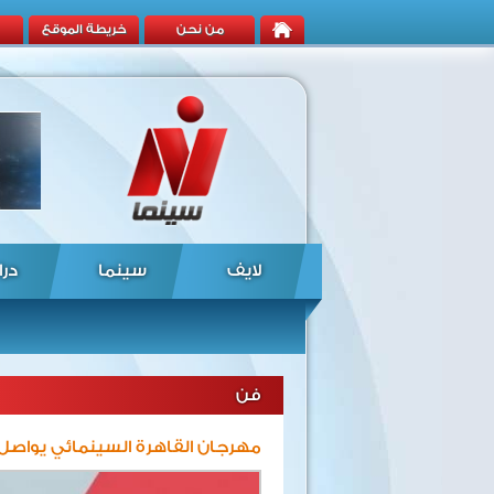
من نحن
خريطة الموقع
لايف
سينما
درا
فن
مهرجان القاهرة السينمائي يواصل عر