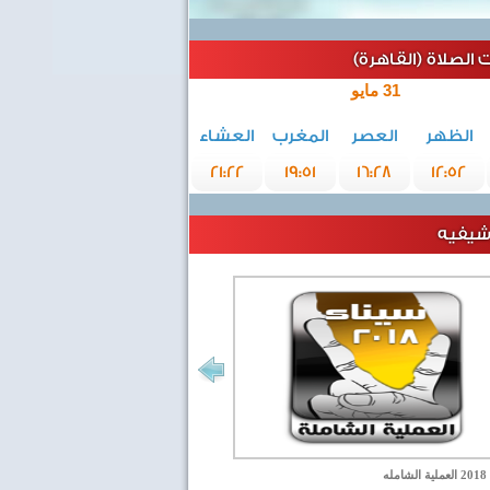
الصلاة (القاهرة)
31 مايو
الظهر
العصر
المغرب
العشاء
21:22
19:51
16:28
12:52
رشيفيه
مله