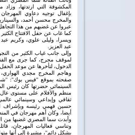
ونالت الفنانة سما المصري الن
المكشوفة التي ارتدتها، وزاد 
بإغفال توجيه دعاوي المهرجان 
والمخرج محسن أحمد، والسينار
عبروا عن غضبهم من هذا التجاهل
كما غاب عن حفل الافتتاح الكثير م
ويسرا، وليلى علوي، وكريم عبد 
عبد العزيز.
وإلى جانب غياب الكثير من النج
لموقف محرج، كما جرى مع الفنان
الدخول، لتأخرها عن موعد الحفل،
وهاجم المخرج مجدي الهواري، 
صفحته بموقع "فيس بوك": "شيء
السينمائي حضرتها كان رئيس الم
منظم والأفلام على مستوى عال
ثقافي وإبداعي وسينمائي عالمي
حسين فهمي رئيسه وبإشراف الأ
أيضا، وكان أهم مهرجان في المنط
وأبدت سما المصري غضبها من النق
وتناسي فعاليات المهرجان، قائل
40 سنة على نصر أكتوبر
اغاني وطنية
بشكل دائم"، مشيرة إلى أنها متواج