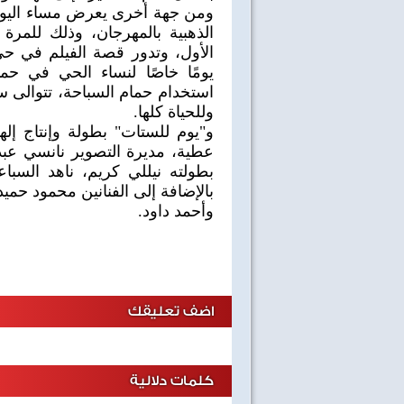
ومن جهة أخرى يعرض مساء اليوم 
الذهبية بالمهرجان، وذلك للمرة 
الأول، وتدور قصة الفيلم في 
يومًا خاصًا لنساء الحي في حما
استخدام حمام السباحة، تتوالى س
وللحياة كلها.
و"يوم للستات" بطولة وإنتاج إله
عطية، مديرة التصوير نانسي عب
بطولته نيللي كريم، ناهد الس
بالإضافة إلى الفنانين محمود حميد
وأحمد داود.
حفل ختام مسابقة ابداع 4
اتسحر سيما
اضف تعليقك
كلمات دلالية