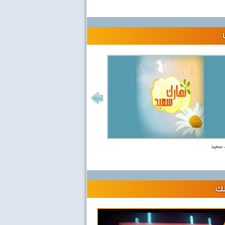
 سعيد
لك