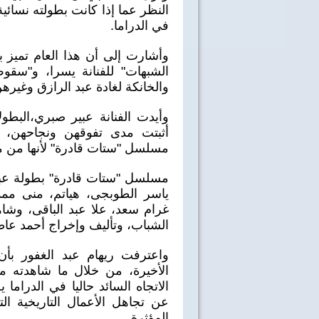
النظر عما إذا كانت بطولته نسائي
في الدراما.
وأشارت إلى أن هذا العام تمي
الشبهات" للفنانة يسرا، و"سقوط
والخانكة لغادة عبد الرازق وغيره
وأيدت الفنانة عبير صبري،البطول
أثبتت مدى تفوقهن ونجاحهن، 
مسلسل "ستات قادرة" لأنها من مؤ
مسلسل "ستات قادرة" بطولة عبير
ياسر الطوبجى، هياتم، منى مم
غرام سعد، علا عبد الباقى، وشاه
الشباب، وتأليف وإخراج أحمد عا
واعترفت ريهام عبد الغفور بأن
الأخيرة، من خلال ما شاهدته م
الاتجاه السائد حاليا في الدرام
عن تجاهل الأعمال التاريخية ا
40 سنة على نصر أكتوبر
اغاني وطنية
المؤثرة.