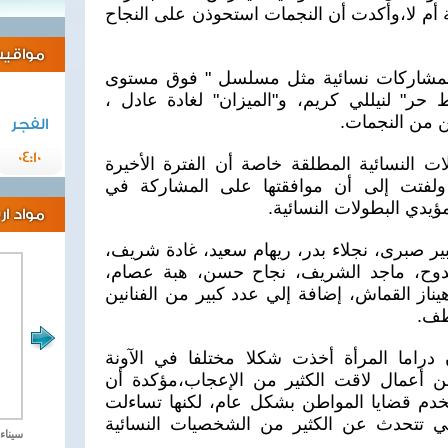
ة أم لا،وأكدت أن النجمات استحوذن على النجاح
مواقيت 
ز بمشاركات نسائية مثل مسلسل " فوق مستوى
 حر" لنيللي كريم، و"الميزان" لغادة عادل ،
ن من النجمات.
الفجر
04:10
ات النسائية المطلقة خاصة أن الفترة الأخيرة
ولفتت إلى أن موافقتها على المشاركة في
يدي البطولات النسائية.
مواد ا
 صبرى، نجلاء بدر، ريهام سعيد، غادة شريف،
دوح، ماجد الشريف، نجاح حسن، هبة عصام،
يناز القماش، إضافة إلي عدد كبير من الفنانين
طف.
 دراما المرأة أخذت شكلا مختلفا في الآونة
ن أعمال لاقت الكثير من الإعجاب،مؤكدة أن
ا يخدم قضايا المواطن بشكل عام، لكنها تساءلت
لتي تتحدث عن الكثير من الشخصيات النسائية
مصر تحارب الاهارب
سيناء 2018 العملية الشا