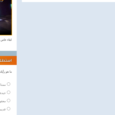
لقاء خاص
استطلاع
ما هو رأيك
ممتا
جيدة
معقو
قديم