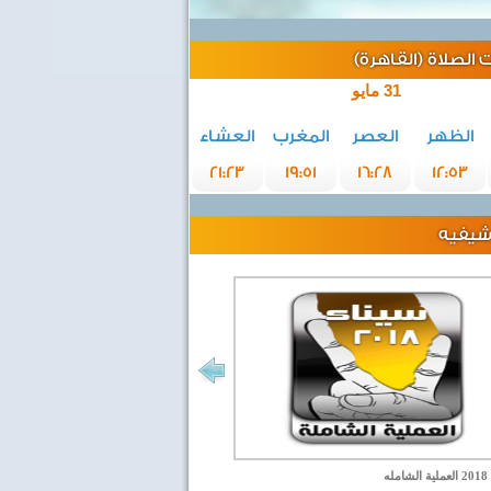
الصلاة (القاهرة)
31 مايو
الظهر
العصر
المغرب
العشاء
21:23
19:51
16:28
12:53
رشيفيه
مله