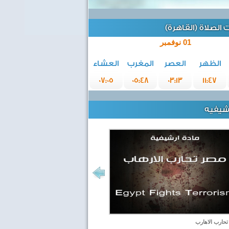
الصلاة (القاهرة)
01 نوفمبر
الظهر
العصر
المغرب
العشاء
07:05
05:48
03:13
11:47
رشيفيه
حارب الاهارب