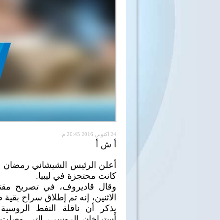
24 أكتوبر, 2016 20:45 م
أ ش أ
أعلن الرئيس الشيشاني رمضان ق
كانت محتجزة في ليبيا.
وقال قاديروف، في تصريح مقتضب
الاثنين، إنه تم إطلاق سراح بقية ط
يذكر أن ناقلة النفط الروسية
أستراخان الروسي، التي وصلت إ