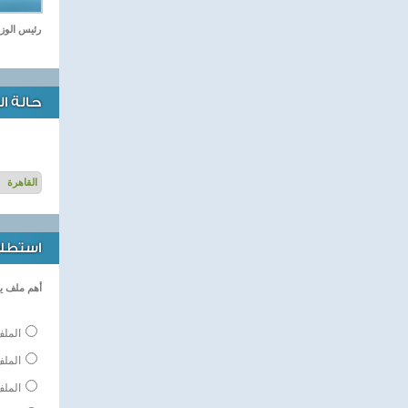
رئيس الوزر
حالة ا
استطلاع
أهم ملف ي
الملف
المل
الملف