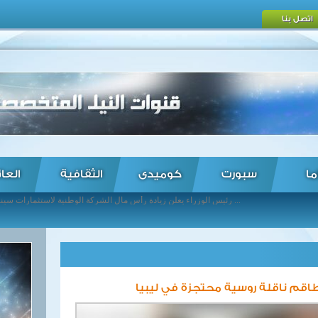
اتصل بنا
ما
سبورت
كوميدى
الثقافية
العا
رئيس الوزراء يعلن زيادة رأس مال الشركة الوطنية لاستثمارات سيناء ... مسئولة أممية تطالب المجتمع الدولي بعدم إغفال تحديات حقوق الإنسان بميانمار ... زلزال إيطاليا يشرد أكثر من 15 ألف شخص وخطة طارئة لإعادة الإعمار ... فرنسا تعلن رسميًا انتهاء مهمة "سانجاريس" في أفريقيا الوسطى ... الخارجية الروسية تدين الهجوم الكيميائي على مدينة حلب الغربية ... انفجار سيارة مفخخة في منطقة "الشعلة" شمال بغداد ... مقتل 3 جنود أتراك و4 مسلحين أكراد في اشتباكات بجنوب شرقي تركيا ... العبادي: القوات العراقية قاب قوسين أو أدني من الموصل ... بوتين يوقع قانون وقف العمل باتفاقية البلوتونيوم مع أمريكا ... الانتهاء من حصاد محصول الأرز بدمياط والاستفادة من 1122 طن من القش ...
طاقم ناقلة روسية محتجزة في ليبيا