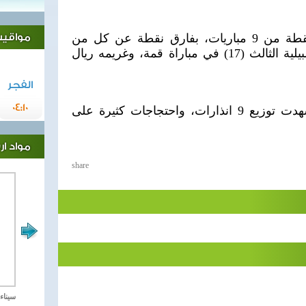
ورفع برشلونة رصيده الى 19 نقطة من 9 مباريات، بفارق نقطة عن كل من
مواقيت 
اتلتيكو مدريد الذي يحل على اشبيلية الثالث (17) في مباراة قمة، وغريمه ريال
الفجر
04:10
وجاءت المباراة مثيرة وخشنة شهدت توزيع 9 انذارات، واحتجاجات كثيرة على
مواد ا
share
مصر تحارب الاهارب
سيناء 2018 العملية الشا