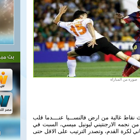
بث مبا
صورة من المباراة
نقاط غالية من ارض فالنســـيا عنــــدما قلب
وز قاتل 3-2 بهدفين من نجمه الارجنتيني ليونيل ميسي، السبت في
اني لكرة القدم، وتصدر الترتيب على الاقل حتى
ل