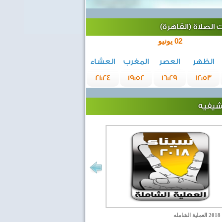
الصلاة (القاهرة)
02 يونيو
الظهر
العصر
المغرب
العشاء
21:24
19:52
16:29
12:53
رشيفيه
مله