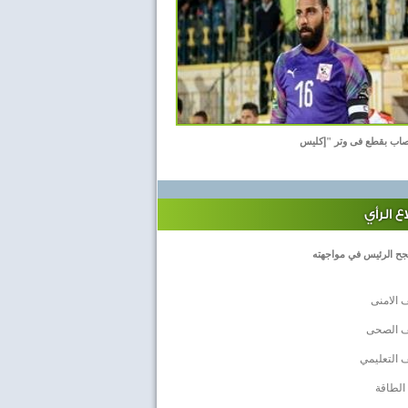
اب بقطع فى وتر "إكليس
 الرأي
جح الرئيس في مواجهته
 الامنى
ف الصحى
 التعليمي
الطاقة