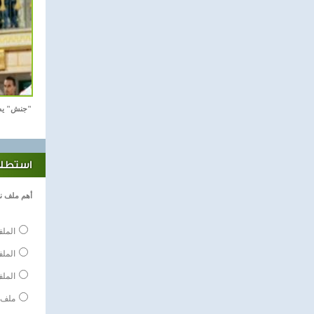
"جنش" يص
استطلاع
أهم ملف ن
الملف
المل
الملف
ملف 