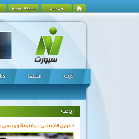
من نحن
خريطة الموقع
لايف
سينما
درا
رياضة
الدوري الأسباني: برشلونة وميسي 