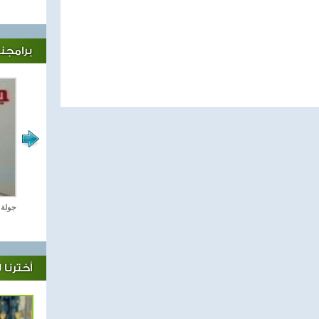
برامجنا
رياضة Online
جولة 
أخترنا 