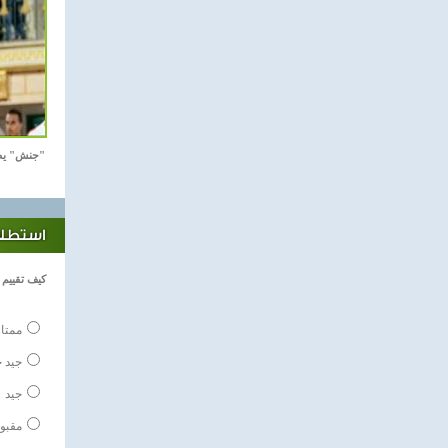
"جنش" يص
استطلاع
كيف تقييم ا
ممتاز
جيد ج
جيد
مقبو