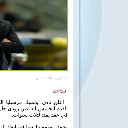
21 أكتوبر, 2016 8:25 ص
رويترز
أعلن نادي اولمبيك مرسيليا ال
القدم الخميس انه عين رودي جار
في عقد يمتد لثلاث سنوات.
وتتمثل مهمة جارسيا في إبعاد ا