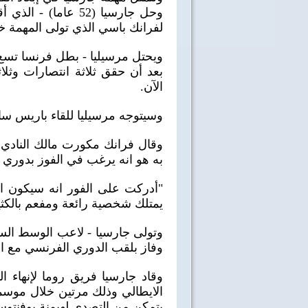
وحل جارسيا (52 عاما
لفرانك باسي الذي تولى المهمة خ
بعد أن حقق ثلاثة انتصارات وثلا
الآن.
وسيتوجه مرسيليا للقاء باريس سان
وقال فرانك مكورت مالك النادي 
به هو انه يرغب في الفوز بدوري أ
"أدركت على الفور انه سيكون ال
يمتلك شخصية رائعة ومفعم بالكثي
وتولى جارسيا - لاعب الوسط السا
وفاز بلقب الدوري الفرنسي مع الأخير ف
وقاد جارسيا فريق روما لإنهاء ا
الايطالي وذلك مرتين خلال موسمي
40 سنة على نصر أكتوبر
اغاني وطنية
يتمكن من التصدي لهيمنة يوفنتو