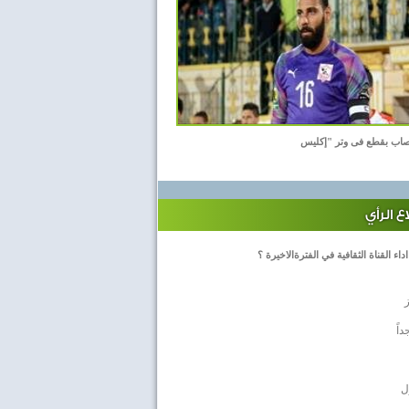
اب بقطع فى وتر "إكليس
 الرأي
داء القناة الثقافية في الفترةالاخيرة ؟
داً
ل