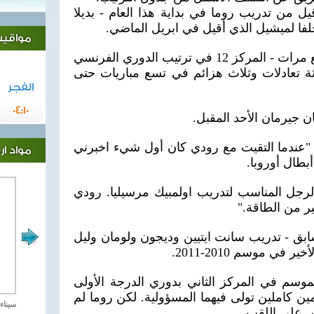
) - الذي أقيل من تدريب روما في بداية هذا العام - بديلا
لفا لميشيل الذي أقيل في ابريل الماضي.
مواقيت 
ويحتل مرسيليا - بطل فرنسا تسع مرات - المركز 12 في ترتيب الدوري الفرنسي
ثة تعادلات وثلاث هزائم في تسع مباريات حتى
الفجر
04:10
 جيرمان الأحد المقبل.
"عندما التقيت مع رودي كان أول شيء اخبرني
مواد ا
بطال أوروبا.
رجل المناسب لتدريب اولمبيك مرسيليا. رودي
ر من الطاقة."
بق - تدريب سانت ايتيين وديجون ولومان وليل
ي موسم 2010-2011.
لموسم في المركز الثاني بدوري الدرجة الأولى
ن كاملين تولى فيهما المسؤولية. لكن روما لم
مصر تحارب الاهارب
سيناء 2018 العملية الشا
س على اللقب.