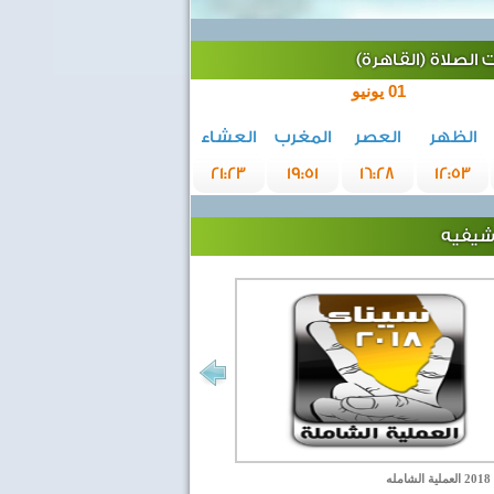
الصلاة (القاهرة)
01 يونيو
الظهر
العصر
المغرب
العشاء
21:23
19:51
16:28
12:53
رشيفيه
مله