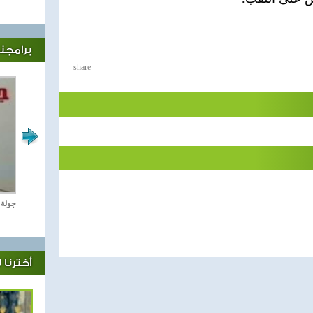
برامجنا
share
رياضة Online
جولة 
أخترنا 