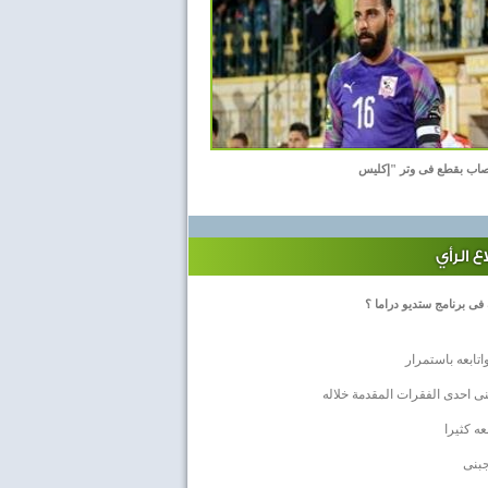
اب بقطع فى وتر "إكليس
 الرأي
 فى برنامج ستديو دراما ؟
اتابعه باستمرار
ى احدى الفقرات المقدمة خلاله
بعه كثيرا
جبنى