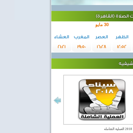
الصلاة (القاهرة)
30 مايو
الظهر
العصر
المغرب
العشاء
21:21
19:50
16:28
12:52
رشيفيه
مله