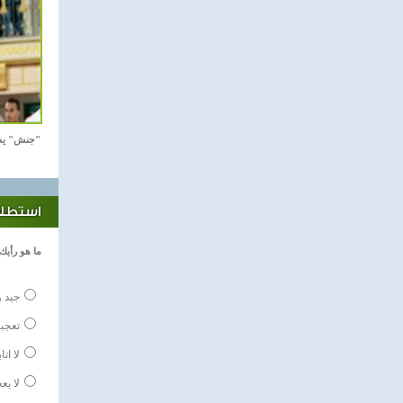
"جنش" يص
استطلاع
ما هو رأيك
جيد و
تعجبن
لا اتا
لا يع