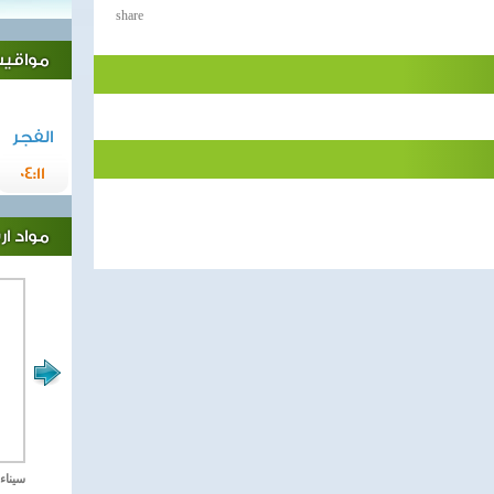
share
مواقيت 
الفجر
04:11
مواد ا
مصر تحارب الاهارب
سيناء 2018 العملية الشا