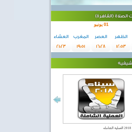
الصلاة (القاهرة)
01 يونيو
الظهر
العصر
المغرب
العشاء
21:23
19:51
16:28
12:53
رشيفيه
مله