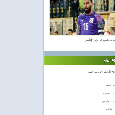
اب بقطع فى وتر "إكليس
 الرأي
جح الرئيس في مواجهته
 الامنى
ف الصحى
 التعليمي
الطاقة