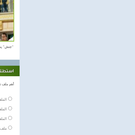
"جنش" يص
استطلاع
أهم ملف ن
الملف
المل
الملف
ملف 