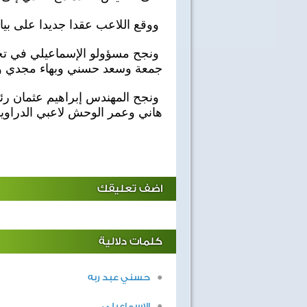
ووقع اللاعب عقدا جديدا على بيا
ونجح مسؤولو الإسماعيلي في تخ
جمعة وسعد حسني وبهاء مجدي و
ونجح المهندس إبراهيم عثمان رئيس
هاني وعمر الوحش لاعبي الدراويش بتو
اضف تعليقك
كلمات دلالية
حسني عبد ربه
40 سنة على نصر أكتوبر
اغاني وطنية
الإسماعيلي