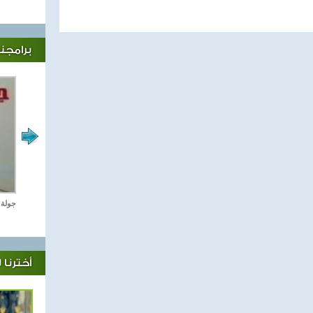
برامجنا
رياضة Online
جولة 
أخترنا 