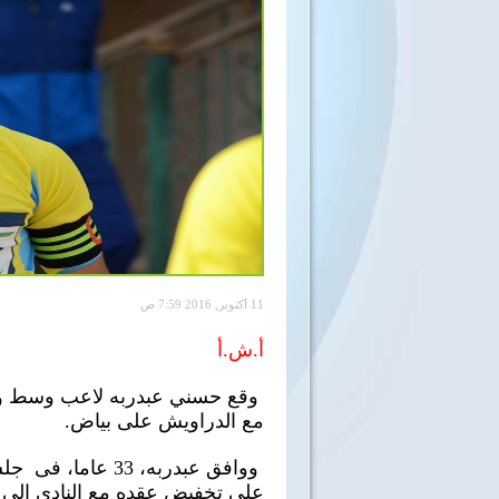
11 أكتوبر, 2016 7:59 ص
أ.ش.أ
وقع حسني عبدربه لاعب وسط وقائ
مع الدراويش على بياض.
ووافق عبدربه، 33 
على تخفيض عقده مع النادي إلى 750 ألف جنيه سنويا.