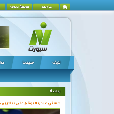
من نحن
خريطة الموقع
لايف
سينما
درا
رياضة
حسني عبدربه يوقع على بياض مع 