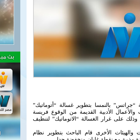
بث مبا
“جراتس” بالنمسا بتطوير غسالة “أتوماتيك”
والأعمال الأدبية القديمة من الوقوع فريسة
ذلك على غرار الغسالة “الاتوماتيك” لتنظيف
 والهيئات الأخرى قام الباحث بتطوير نظام
ل
دة مذيبة مع نقطة غليان منخفضة جدا.