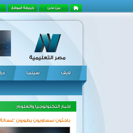
من نحن
خريطة الموقع
لايف
سينما
درا
اخبار التكنولوجيا والعلوم
باحثون نمساويون يطورون “غسالة 