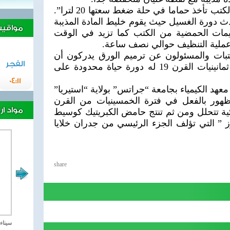
وشبه ريبتش الأمر برمته “وكأن الكتب تأخذ حماما في حلة ضغط سعتها 20 لترا”.
ث دورة الغسيل حيث يقوم خليط المادة المذيبة
مواقيت 
يمات الحمضية من الكتب كما تزيد في الوقت
عملية التنظيف حوالي نصف ساعة.
تبات والمسئولون عن ترميم الورق يدركون أن
الفجر
الورق المنتج منذ فترة 1880 أي ثمانينيات القرن 19 له دورة حياة محدودة على
04:11
هد الكيمياء بجامعة “جراتس” بولاية “استيريا”
لظهور بالفعل في فترة الخمسينيات من القرن
مواد ا
ئية تتحلل ومن ثم تنتج حامض الكبريتيك كوسيط
وز ” التي تؤلف الجزء الرئيسي من جدران خلايا
share
مصر تحارب الاهارب
سيناء 2018 العملية الشا