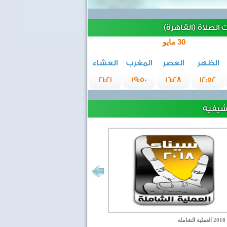
الصلاة (القاهرة)
30 مايو
الظهر
العصر
المغرب
العشاء
21:21
19:50
16:28
12:52
رشيفيه
مله