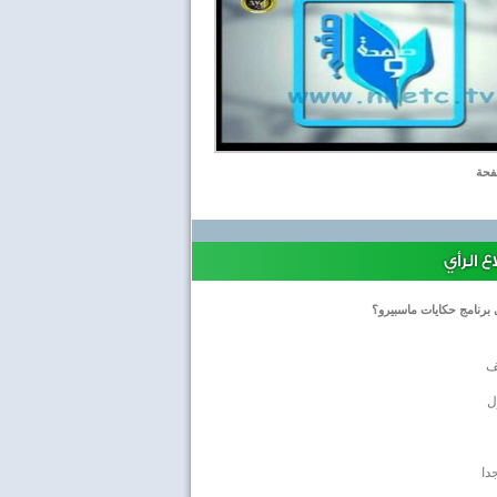
حة
 الرأي
 برنامج حكايات ماسبيرو؟
ف
ل
دا