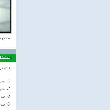
صفحة وصف
استطلاع
ما رأيك فى
ضعي
مقبو
جيد
جيد ج