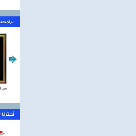
برامجنا
رياضة Online
نجم ا
أخترنا 