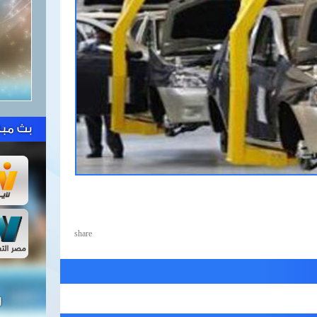
بث مبا
share
ل