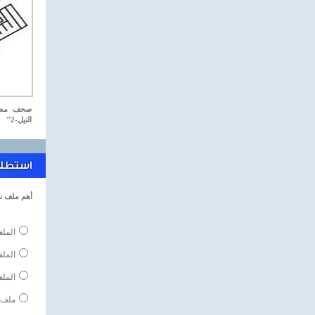
صحف مصري
النيل-2"
استطلاع
أهم ملف ن
الملف
المل
الملف
ملف 