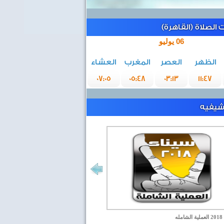
الصلاة (القاهرة)
06 يوليو
الظهر
العصر
المغرب
العشاء
07:05
05:48
03:13
11:47
رشيفيه
مله