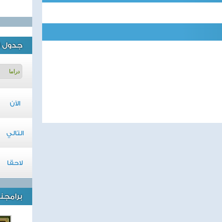
جدول ا
الآن
التالي
لاحقا
برامجنا