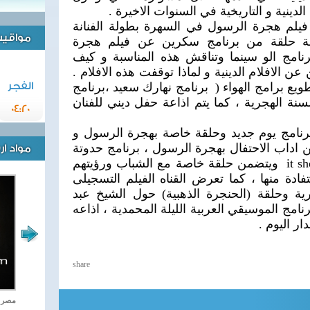
 الدينية و التاريخية في السنوات الاخيرة .
فيلم هجرة الرسول في السهرة بطولة الفنانة
مواقيت 
ذاعة حلقة من برنامج سكرين عن فيلم هجرة
نامج الو سينما وتناقش هذه المناسبة و كيف
عن الافلام الدينية و لماذا توقفت هذه الافلام .
ويع برامج الهواء ( برنامج نهارك سعيد ،برنامج
الفجر
نة الهجرية ، كما يتم اذاعة حفل ديني للفنان
04:20
برنامج يوم جديد وحلقة خاصة بهجرة الرسول و
داب الاحتفال بهجرة الرسول ، برنامج حدوتة
مواد ا
مصرية ،برنامج ليالى ،برنامج it show ويتضمن حلقة خاصة مع الشباب ورؤيتهم
دة منها ، كما تعرض القناه الفيلم التسجيلى
ة وحلقة (الحنجرة الذهبية) حول الشيخ عبد
امج الموسيقي العربية الليلة المحمدية ، اذاعه
ر اليوم .
share
اغاني وطنية
مصر ت