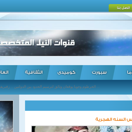
اتصل بنا
ما
سبورت
كوميدى
الثقافية
العا
الخرطوم وجوبا يوقعان وثائق لترسيم الحدود بين الدولتين ... زفيريف يشارك مع بيتكوفيتش في تمثيل ألمانيا بكأس هوبمان للتنس ... فرنسا تعتبر قانون “جاستا” الامريكي يتعارض مع القانون الدولي ... "الهجرة الدولية": سنبدأ بنصب المخيمات مع قرب عمليات تحرير الموصل شمالي العراق ... وزير المالية: إجراءات لتشديد الرقابة على المنافذ الجمركية لمكافحة التهريب ... مقتل 11 شخصا في قصف صاروخي على مدينة حلب ... وزير التعليم العالي: لا زيادة في مصروفات الجامعات ... أوزيل في طريقه لتوقيع عقد جديد مع أرسنال ... محافظ الجيزة يعلن انشاء 10 مدارس تجريبية جديدة خلال الفترة المقبلة ...
س السنه الهجرية