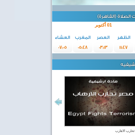
الصلاة (القاهرة)
01 أكتوبر
الظهر
العصر
المغرب
العشاء
07:05
05:48
03:13
11:47
رشيفيه
حارب الاهارب