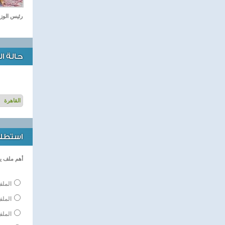
رئيس الوزر
حالة ا
استطلاع
أهم ملف ي
الملف
المل
الملف