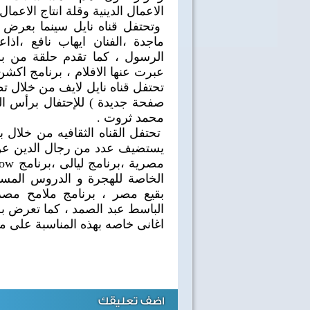
الاعمال الدينية وقلة انتاج الاعمال
وتحتفل قناه نايل سينما بعرض 
ماجدة ،الفنان ايهاب نافع ،ا
الرسول ، كما تقدم حلقة من بر
عبرت عنها الافلام ، برنامج اكشن 
تحتفل قناه نايل لايف من خلال تط
صفحة جديدة ) للإحتفال برأس الس
محمد ثروت .
تحتفل القناه الثقافيه من خلال 
يستضيف عدد من رجال الدين عن ا
الخاصة للهجرة و الدروس المستفا
بقيع مصر ، برنامج ملامح مصري
الباسط عبد الصمد ، كما تعرض برن
اغانى خاصه بهذه المناسبة على مدا
اضف تعليقك
40 سنة على نصر أكتوبر