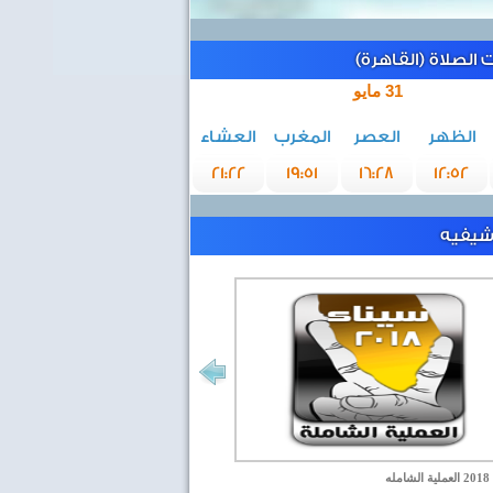
الصلاة (القاهرة)
31 مايو
الظهر
العصر
المغرب
العشاء
21:22
19:51
16:28
12:52
رشيفيه
مله