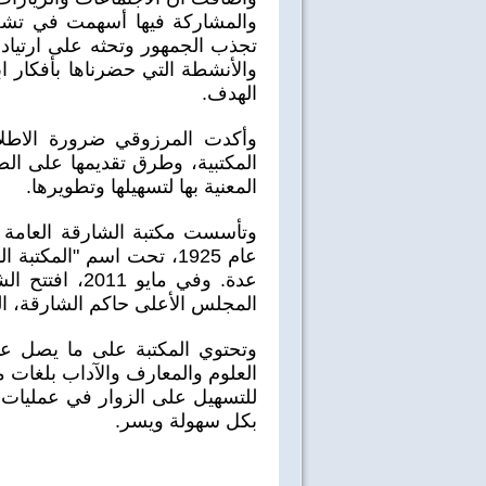
والمشاركة فيها أسهمت في تشجي
تجذب الجمهور وتحثه على ارتياد ا
والأنشطة التي حضرناها بأفكار ا
الهدف.
وأكدت المرزوقي ضرورة الاطل
المكتبية، وطرق تقديمها على الص
المعنية بها لتسهيلها وتطويرها.
وتأسست مكتبة الشارقة العامة
عام 1925، تحت اسم "المك
عدة. وفي مايو
المجلس الأعلى حاكم الشارقة، الم
ابحار
البحث عن انسان
وتحتوي المكتبة على ما يصل 
العلوم والمعارف والآداب بلغات مت
للتسهيل على الزوار في عمليات ا
بكل سهولة ويسر.