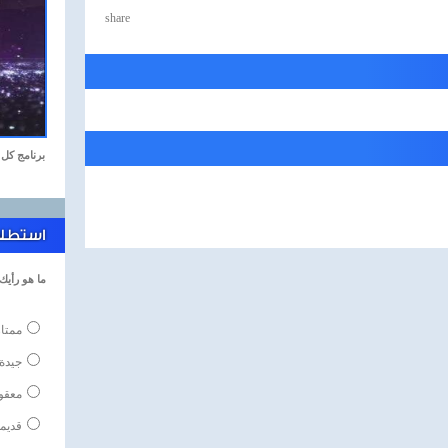
share
برنامج كل 
استطلاع
ما هو رأيك
ممتا
جيدة
معقو
قديم