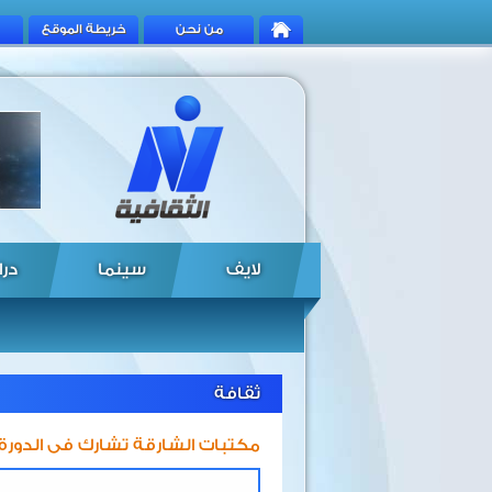
من نحن
خريطة الموقع
لايف
سينما
درا
ثقافة
مكتبات الشارقة تشارك فى الدورة ال82 من مؤتمر إفلا الع