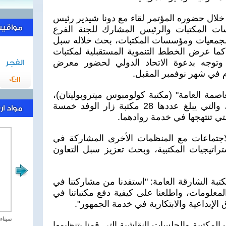
لال حضوره المؤتمر لقاء مع دونا شيدير رئيس
مواقيت 
ات المكتبات والرئيس المشارك للجنة الفرع
ي لجمعيات ومؤسسات المكتبات، بحث خلاله سبل
كما عرض الخطط التنموية المستقبلية لمكتبات
وتوجه بدعوة الاتحاد الدولي لحضور معرض
الفجر
م في شهر نوفمبر المقبل.
04:11
اصمة العامة" (مكتبة كولومبوس ميتروبوليتان)،
ومكتبات كاياهوغا كاونتي العامة، والتي يبلغ عددها 28 مكتبة زار الوفد خمسة
مواد ا
لتي تنتهجها في خدمة روادهما.
لاجتماعات مع المنظمات الأخرى المشاركة في
راتيجيات المكتبية، وبحث تعزيز سبل التعاون
بة الشارقة العامة: "استفدنا من مشاركتنا في
المعلومات، واطلعنا على كيفية دفع مكتباتنا في
 الإبداعية والابتكارية في خدمة الجمهور".
مصر تحارب الاهارب
سيناء 2018 العملية الشا
لمكتبية والجلسات النقاشية التي قمنا بتنظيمها