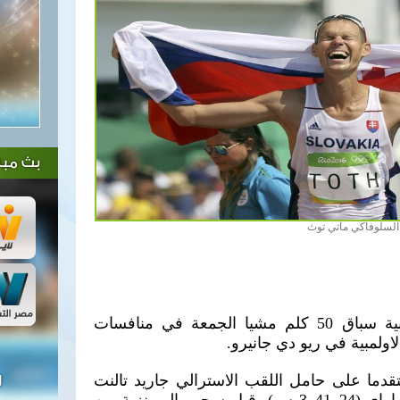
بث مبا
السلوفاكي ماتي توث
احرز السلوفاكي ماتي توث ذهبية سباق 50 كلم مشيا الجمعة في منافسات
اولمبية في ريو دي جانيرو.
4ر3 ساعات متقدما على حامل اللقب الاسترالي جاريد تالنت
ل