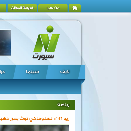
من نحن
خريطة الموقع
لايف
سينما
درا
رياضة
ريو 2016: السلوفاكي توث يحرز ذهبية 50 كلم مشيا