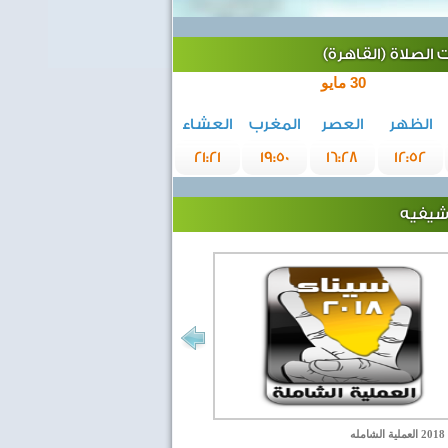
الصلاة (القاهرة)
30 مايو
الظهر
العصر
المغرب
العشاء
21:21
19:50
16:28
12:52
رشيفيه
مله