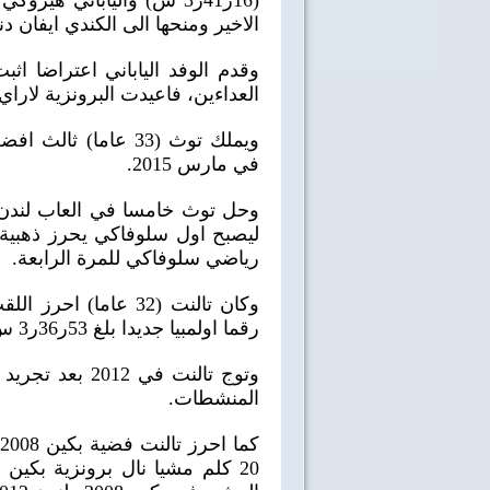
الاخير ومنحها الى الكندي ايفان د
وقدم الوفد الياباني اعتراضا اثب
العداءين، فاعيدت البرونزية لاراي.
في مارس 2015.
رياضي سلوفاكي للمرة الرابعة.
رقما اولمبيا جديدا بلغ 53ر36ر3 س.
وتوج تالنت في 
المنشطات.
40 سنة على نصر أكتوبر
اغاني وطنية