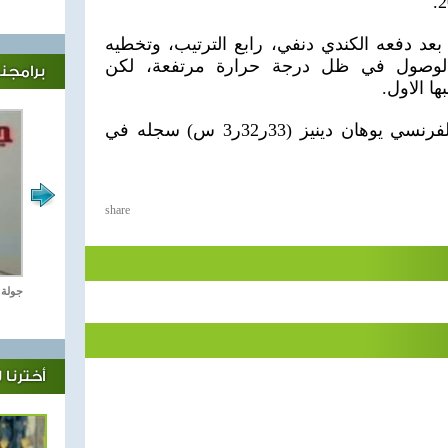
 بعد دفعه الكندي دنفي، رابع الترتيب، وتخطيه
وصول في ظل درجة حرارة مرتفعة، لكن
برامجنا
ا الاول.
ويملك الرقم القياسي العالمي الفرنسي يوهان دينيز (33ر32ر3 س) سجله في
share
رياضة Online
جولة 
أخترنا 