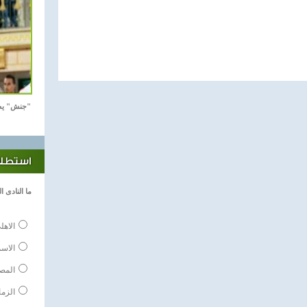
"جنش" يص
استطلاع
ما النادى الذ
الاهل
الاس
المص
الزما