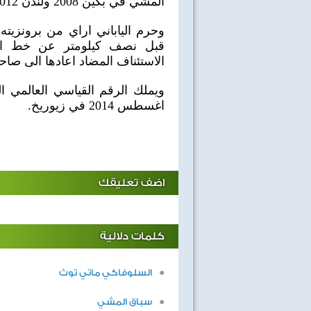
المشي في بكين 2008 ولندن 2012.
وحرم الياباني اراي من برونزيته
قبل نصف كيلومتر عن خط ال
الاستئناف المضاد اعادها الى صاحبه
اغسطس 2014 في زيوريخ.
اضف تعليقك
اهداف الاسبوع مع الثعلب
ابطال التحدى
كلمات دلالية
السلوفاكي ماتي توث
سباق المشي