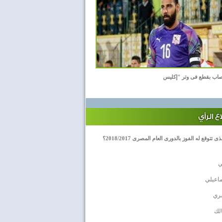
اب بقطع فى وتر "إكليس
 الرأي
ى تتوقع له الفوز بالدورى العام المصرى 2018/2017؟
ي
ماعيلي
ري
لك