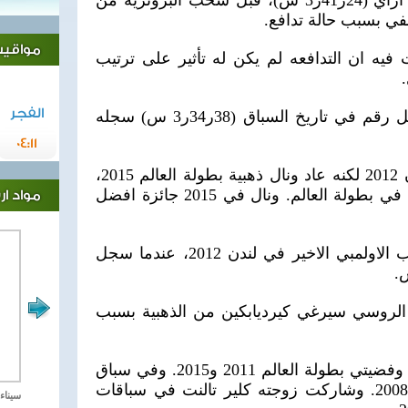
(16ر41ر3 س) والياباني هيروكي اراي (24ر41ر3 س)، قبل سحب البرونزية من
نفي بسبب حالة تدافع.
مواقيت 
ت فيه ان التدافعه لم يكن له تأثير على ترتيب
الفجر
ويملك توث (33 عاما) ثالث افضل رقم في تاريخ السباق (38ر34ر3 س) سجله
04:11
وحل توث خامسا في العاب لندن 2012 لكنه عاد ونال ذهبية بطولة العالم 2015،
ليصبح اول سلوفاكي يحرز ذهبية في بطولة العالم. ونال في 2015 جائزة افضل
مواد ا
وكان تالنت (32 عاما) احرز اللقب الاولمبي الاخير في لندن 2012، عندما سجل
2012 بعد تجريد الروسي سيرغي كيرديابكين من الذهبية بسبب
كما احرز تالنت فضية بكين 2008 وفضيتي بطولة العالم 2011 و2015. وفي سباق
20 كلم مشيا نال برونزية بكين 2008. وشاركت زوجته كلير تالنت في سباقات
مصر تحارب الاهارب
سيناء 2018 العملية الشا