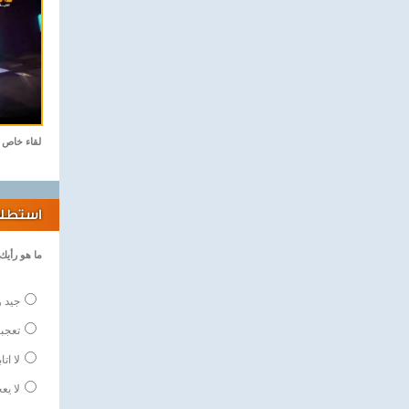
لقاء خاص
استطلاع
ما هو رأيك
جيد و
تعجبن
لا اتا
لا يع