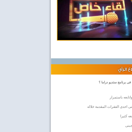
 الرأي
 فى برنامج ستديو دراما ؟
اتابعه باستمرار
ى احدى الفقرات المقدمة خلاله
بعه كثيرا
جبنى