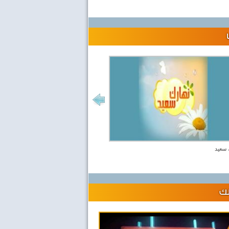
 سعيد
لك