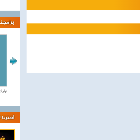
برامجنا
لايف كلينك
نهارك
أخترنا 