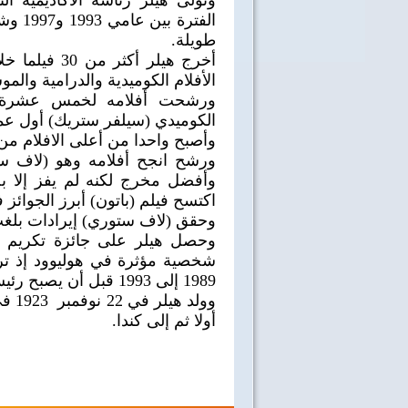
وتولى هيلر رئاسة الأكاديمية 
الفتر
طويلة.
الأفلام الكوميدية والدرامية والمو
ورشحت أفلامه لخمس عشرة جا
الكوميدي (سيلفر ستريك) أول عمل
وأصبح واحدا من أعلى الافلام من حي
ورشح انجح أفلامه وهو (لاف س
وأفضل مخرج لكنه لم يفز إلا 
اكتسح فيلم (باتون) أبرز الجوائز 
وحقق (لاف ستوري) إيرادات بلغت 
شخصية مؤثرة في هوليوود إذ ترأ
1989 إلى 1993 قبل أن يصبح رئيسا لأكاديمية الفنون والعلوم السينمائية.
وولد
أولا ثم إلى كندا.
40 سنة على نصر أكتوبر
اغاني وطنية