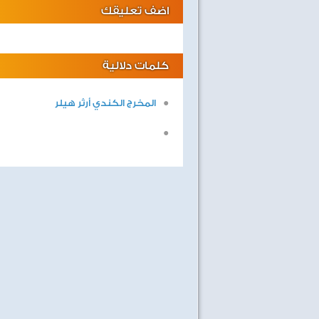
اضف تعليقك
كلمات دلالية
المخرج الكندي أرثر هيلر
صفحة جديدة
ليالى لايف