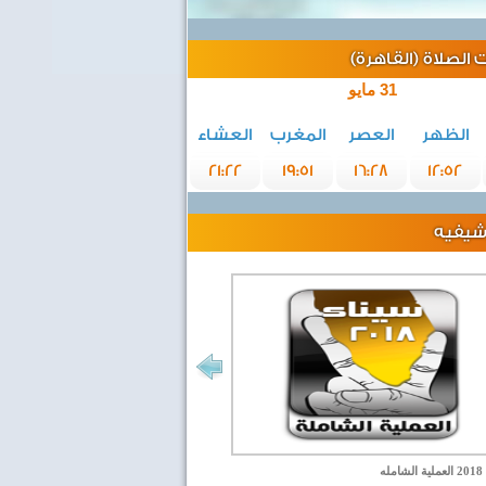
الصلاة (القاهرة)
31 مايو
الظهر
العصر
المغرب
العشاء
21:22
19:51
16:28
12:52
رشيفيه
مله