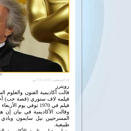
ال
18 أغسطس, 2016 9:11 ص
رويترز
فيلمه لاف ستوري (قصة حب) أحد 
فيلم في 1970 توفي يوم الأربعاء عن 92 عاما.
وقالت الأكاديمية في بيان إن ه
المسرحيين نيل سايمون وباد
طبيعية.