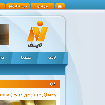
من نحن
خريطة الموقع
لايف
سينما
درا
فن
وفاة أرثر هيلر مخرج فيلم (لاف ستوري) ع