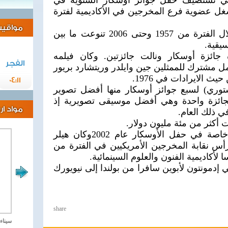
التي تستضيف حفل جوائز أوسكار السنوية في
ة بين عامي 1993 و1997 وشغل عضوية فرع المخرجين في الأكاديمية لفترة
مواقيت 
أخرج هيلر أكثر من 30 فيلما خلال الفترة من 1957 وحتى 2006 تنوعت ما بين
سيقية.
ئزة أوسكار ونالت جائزتين. وكان فيلمه
الفجر
 مشترك للممثلين جين وايلدر وريتشارد بريور
ث الايرادات في 1976.
04:11
توري) لسبع جوائز أوسكار منها أفضل تصوير
بجائزة واحدة وهي أفضل موسيقى تصويرية إذ
مواد ا
في ذلك العام.
أكثر من مئة مليون دولار.
وحصل هيلر على جائزة تكريم خاصة في حفل الأوسكار عام 2002وكان هيلر
س نقابة المخرجين الأمريكيين في الفترة من
 هيلر في 22 نوفمبر 1923 في إدمونتون لأبوين سافرا من بولندا إلى نيويورك
share
مصر تحارب الاهارب
سيناء 2018 العملية الشا