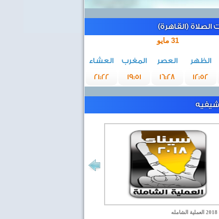
الصلاة (القاهرة)
31 مايو
الظهر
العصر
المغرب
العشاء
21:22
19:51
16:28
12:52
رشيفيه
مله