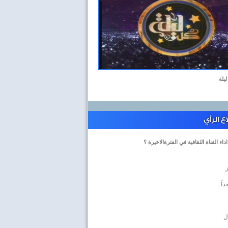
ليلة
 الرأي
داء القناة الثقافية في الفترةالاخيرة ؟
داً
ل