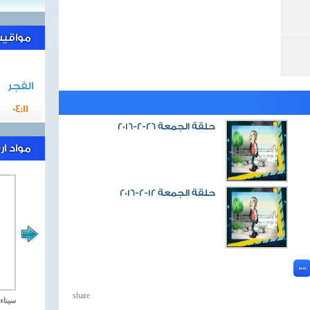
مواقيت 
الفجر
04:11
حلقة الجمعة 26-2-2016
مواد ا
حلقة الجمعة 12-2-2016
...
««
share
مصر تحارب الاهارب
سيناء 2018 العملية الشا