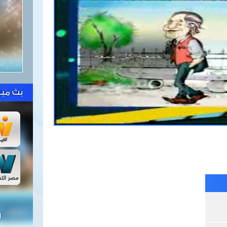
بث مبا
ل