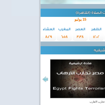
الصلاة (القاهرة)
15 يوليو
الظهر
العصر
المغرب
العشاء
8:29
6:58
3:38
12:02
رشيفيه
حارب الاهارب