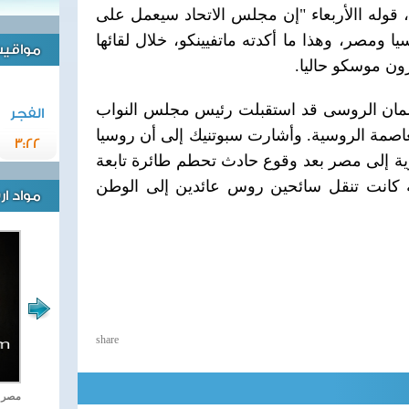
 ، قوله االأربعاء "إن مجلس الاتحاد سيعمل على
ا ومصر، وهذا ما أكدته ماتفيينكو، خلال لقائها
مواقيت 
رون موسكو حاليا.
رلمان الروسى قد استقبلت رئيس مجلس النواب
الفجر
عاصمة الروسية. وأشارت سبوتنيك إلى أن روسيا
3:22
ة إلى مصر بعد وقوع حادث تحطم طائرة تابعة
 كانت تنقل سائحين روس عائدين إلى الوطن
مواد ا
share
اغاني وطنية
مصر ت