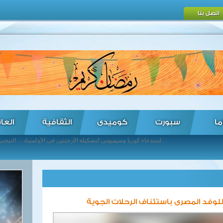
اتصل بنا
ما
سبورت
كوميدى
الثقافية
العا
استدعاء كوريا وسيميوني لتشكيلة الأرجنتين في الأولمبياد ... النيجيري جون أوتاكا يصل القاهرة تمهيدا للإنضمام للإسماعيلي ... الاسترالي كومار يسقط في اختبار منشطات ... كأس ليبرتادوريس: انديبندينتي دل فالي يلحق باتلتيكو ناسيونال الى النهائي ... بطولة بوخارست: هاليب وايراني الى ربع النهائي ... بطولة نيوبورت: بجداديس اول المتأهلين الى نصف النهائي ... سبيرز يضم الاسباني جاسول رسميا ... تباين أداء شهادات الإيداع المصرية في بورصة لندن ... وزارة المالية تطرح أذون خزانة بقيمة 10.2 مليار جنيه ... البنك المركزي: السيولة المحلية بلغ نحو تريليوني جنيه في نهاية أبريل ...
لوفد المصرى باستئناف الرحلات الجوية