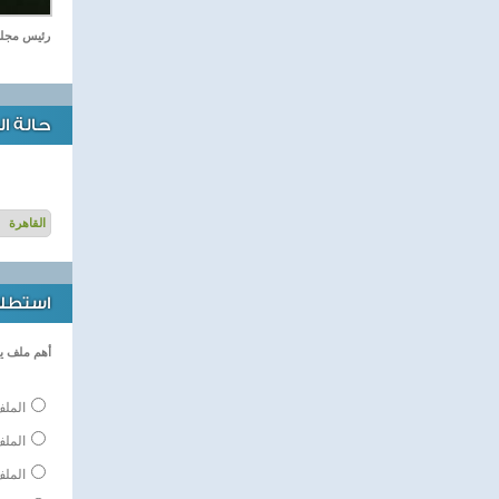
رئيس مجلس
حالة ا
استطلاع
أهم ملف ي
الملف
المل
الملف