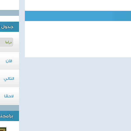
جدول ا
الآن
التالي
لاحقا
برامجنا