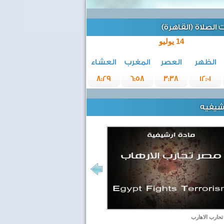
الصلاة (القاهرة)
14 يوليو
الظهر
العصر
المغرب
العشاء
8:29
6:58
3:38
12:01
رشيفيه
حارب الاهارب