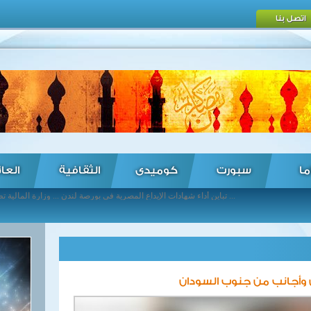
اتصل بنا
ما
سبورت
كوميدى
الثقافية
العا
تباين أداء شهادات الإيداع المصرية في بورصة لندن ... وزارة المالية تطرح أذون خزانة بقيمة 10.2 مليار جنيه ... البنك المركزي: السيولة المحلية بلغ نحو تريليوني جنيه في نهاية أبريل ... "التمويل العقاري": 3 مراكز خدمة لحجز الوحدات بالسادات وأسيوط الجديدة والشروق ... بنك مصر يتصدر تصنيف وكالة بلومبرج العالمية خلال النصف الأول من 2016 ... مصرع 21 شخصا وفقدان 13 أخرين فى عاصفة استوائية ضربت الصين ... الطيران الروسى يعلن ضرب 50 هدفا لتنظيم داعش قرب تدمر منذ الثلاثاء الماضى ... سلطات الاحتلال الإسرائيلى تقرر تجميد الخدمات البريدية لغزة عبر معبر إيرز ... فرانسوا هولاند: فرنسا تنهى عملية لحفظ السلام فى أفريقيا الوسطى ... الخارجية ردا على إيران: المشاركة فى مؤتمر المعارضة لم تكن رسمية ...
ان وأجانب من جنوب السودان