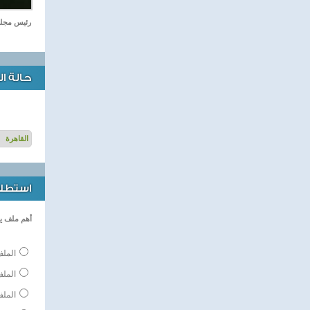
رئيس مجلس
حالة ا
استطلاع
أهم ملف ي
الملف
المل
الملف