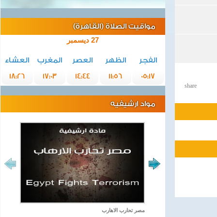
مواقيت الصلاة (القاهرة)
27 ديسمبر
الفجر
الظهر
العصر
المغرب
العشاء
18:26
17:03
14:44
11:56
05:17
share
مواد ارشيفيه
مصر تحارب الاهارب