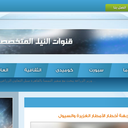
اتصل بنا
ما
سبورت
كوميدى
الثقافية
العا
وزير الزراعة يبحث مع سفير النمسا بالقاهرة سبل التعاون الزراعي ... برلسكوني يدعو إلى تجنيد مرتزقة «داعش» في صفوف الجيش الليبي ... قتلى وجرحى في تفجيرات بمطار بروكسل ... كأس مصر: 4 مباريات فى دور الـ 32 ... كوريا الجنوبية تعلن اكتشاف أول حالة إصابة بفيروس زيكا ... رئيس ميانمار يقدم للبرلمان قائمة بالمرشحين للحكومة الجديدة ... رئيس مجلس النواب يعود إلى القاهرة بعد مشاركته بمؤتمر الاتحاد البرلمانى الدولى ... أزارينكا تعود للعشرة الأوائل بالتصنيف العالمي لتنس السيدات ... الأهلي ينفي الدخول في مفاوضات لضم بعض لاعبي الدوري الممتاز ... الأهلي ينفي الدخول في مفاوضات لضم بعض لاعبي الدوري الممتاز ...
هة أخطار الأمطار الغزيرة والسيول