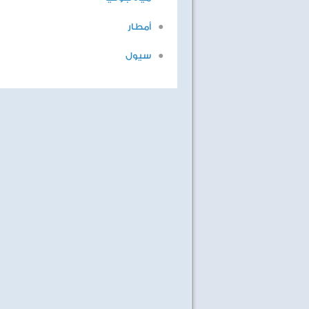
أمطار
سيول
ابطال التحدى
هى والرياضة