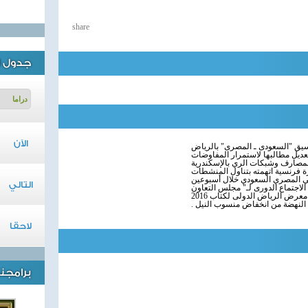
share
جدول ا
الآن
سيق "السعودى ـ المصرى" بالرياض
ديل مطالبها لاستمرار المفاوضات
المصارف وشبكات الري بالإسكندرية
رة فرنسية اتهمته بتناول المنشطات
ي المصري السعودي خلال أسبوعين
التالي
معرض الرياض الدولى لكتاب 2016
د النهضة من انخفاض منسوب النيل
لاحقا
برامجنا