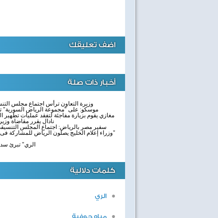
اضف تعليقك
أخبار ذات صلة
وزيرة التعاون ترأس اجتماع مجلس التن
موسكو: على "مجموعة الرياض السورية" تع
مغازي يقوم بزيارة مفاجئة لتفقد عمليات تطهير 
نادال يقرر مقاضاة وزي
سفير مصر بالرياض: اجتماع المجلس التنسيق
وزراء إعلام الخليج يصلون الرياض للمشاركة فى الاجتماع الدورى لـ" مجلس التعاون"
. الري" تبرئ س
كلمات دلالية
الري
مياه جوفية