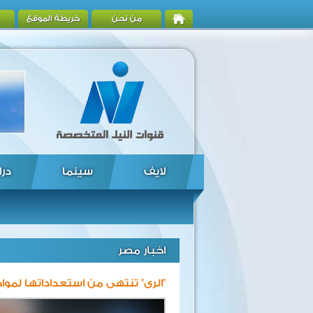
من نحن
خريطة الموقع
لايف
سينما
درا
اخبار مصر
"الرى" تنتهى من استعداداتها لمواج