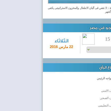
 : لا نقص فى ألبان الاطفال والمخزون الاستراتيجى يكفى
لجو في مصر
15
الثلاثاء
22 مارس 2016
 الرأي
واجه الرئيس
 الامنى
ف الصحى
 التعليمى