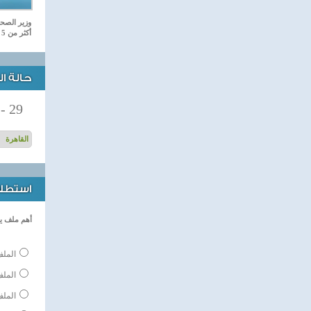
وزير الصحة
أكثر من 5 أشهر
حالة ا
-
29
استطلاع
أهم ملف ي
الملف
المل
الملف