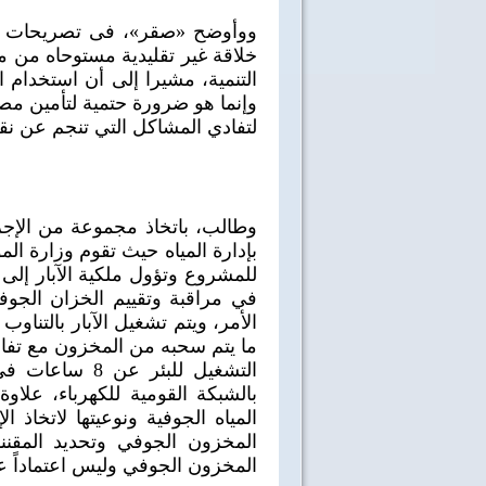
ووأوضح «صقر»، فى تصريحات صح
خلاقة غير تقليدية مستوحاه من مبد
التنمية، مشيرا إلى أن استخدام 
وإنما هو ضرورة حتمية لتأمين مص
لتفادي المشاكل التي تنجم عن نقص
وطالب، باتخاذ مجموعة من الإجر
بإدارة المياه حيث تقوم وزارة الم
للمشروع وتؤول ملكية الآبار إلى 
في مراقبة وتقييم الخزان الجوف
الأمر، ويتم تشغيل الآبار بالتنا
ما يتم سحبه من المخزون مع تفاد
التشغيل للبئر 
بالشبكة القومية للكهرباء، علا
المياه الجوفية ونوعيتها لاتخاذ ا
المخزون الجوفي وتحديد المقننات
المخزون الجوفي وليس اعتماداً عل
40 سنة على نصر أكتوبر