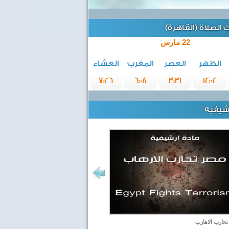
الصلاة (القاهرة)
22 مارس
الظهر
العصر
المغرب
العشاء
7:26
6:08
3:31
12:02
رشيفيه
حارب الاهارب