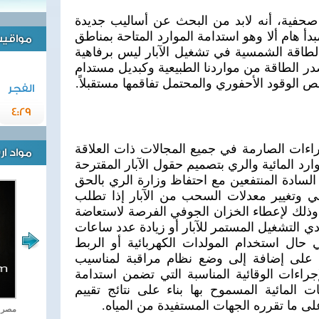
فية، أنه لابد من البحث عن أساليب جديدة
أ هام ألا وهو استدامة الموارد المتاحة بمناطق
مواقيت 
الطاقة الشمسية في تشغيل الآبار ليس برفاهية
در الطاقة من مواردنا الطبيعية وكبديل مستدام
 الوقود الأحفوري والمحتمل تفاقمها مستقبلاً.
الفجر
4:29
اءات الصارمة في جميع المجالات ذات العلاقة
مواد ا
وارد المائية والري بتصميم حقول الآبار المقترحة
السادة المنتفعين مع احتفاظ وزارة الري بالحق
ي وتغيير معدلات السحب من الآبار إذا تطلب
وب وذلك لإعطاء الخزان الجوفي الفرصة لاستعاضة
ي التشغيل المستمر للآبار أو زيادة عدد ساعات
عن 8 ساعات في حال استخدام المولدات الكهربائية أو الربط
وة على إضافة إلى وضع نظام مراقبة لمناسيب
لإجراءات الوقائية المناسبة التي تضمن استدامة
 المائية المسموح بها بناء على نتائج تقييم
ى ما تقرره الجهات المستفيدة من المياه.
اغاني وطنية
مصر ت