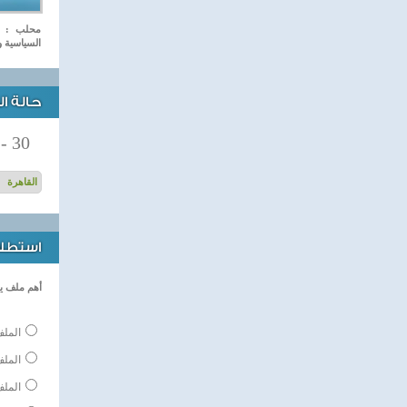
محلب : ال
السياسية وا
حالة ا
-
30
استطلاع
أهم ملف ي
الملف
المل
الملف