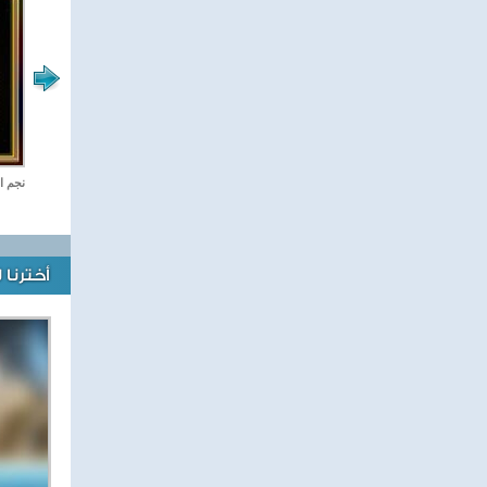
ستديو مصر
نجم ا
أخترنا 