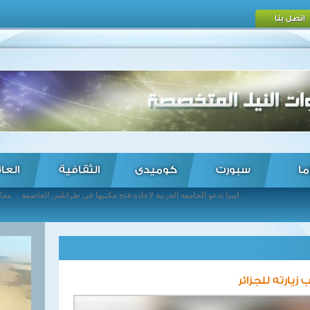
اتصل بنا
ما
سبورت
كوميدى
الثقافية
العا
ليبيا تدعو الجامعة العربية لإعادة فتح مكتبها في طرابلس العاصمة ... مفاجآت بقائمة المحترفين المختارين لمنتخب نيجيريا استعدادا لتصفيات أمم إفريقيا ... الوداد يتسلم درع الدوري المغربى رغم هزيمته أمام أولمبيك خريبكة ... صراع ألمانى للحصول على خدمات “باباكار” نجم فيورينتنيا الإيطالي ... انطلاق أعمال ملتقى زعماء القبائل الليبية بالقاهرة ... مقاتلات حربية أمريكية ترافق طائرة ركاب فرنسية بعد تلقيها تهديدات ... شكري: المنطقة العربية تشهد تحديات متنوعة وصعبة في أعقاب نمو الإرهاب ... مقتل 27 من داعش نتيجة قصف لطيران التحالف والجيش العراقي للرمادي بالعراق ... نائب الرئيس العراقي: من الصعب على تنظيم “داعش” الإرهابي الوصول إلى بغداد ... الأربعاء.. اجتماع للمجلس الوزاري العربي للمياه بالجامعة العربية ...
زيارته للجزائر