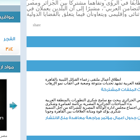
ابقا في الرؤى وتفاهما مشتركا بين الجزائر ومصر
لتضامن العربي"، مشيرًا إلى أن البلدين يعملان في
نائي وإقليمي ويتعاونان فيما يتعلق بالقضايا الدولية
مواقيت 
share
الفجر
3:14
مواد ا
انطلاق أعمال ملتقى زعماء القبائل الليبية بالقاهرة
ة العربية تشهد تحديات متنوعة وصعبة في أعقاب نمو الإرهاب
ث الملفات المشتركة
س الجزائري يبحث مع سامح شكري التطورات بالمنطقة العربية
بدء المباحثات الجزائرية المصرية برئاسة لعمامرة وشكرى
جتماع مجلس ادارة الوكالة المصرية للشراكة من أجل التنمية
شكرى يؤكد قوة ومتانة العلاقات بين القاهرة وجوبا
ان جدول اعمال مؤتمر مراجعة معاهدة منع الانتشار
اغاني وطنية
مصر ت