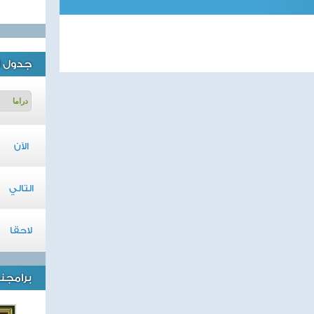
جدول ا
الآن
التالي
لاحقا
برامجنا