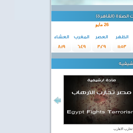
الصلاة (القاهرة)
26 مايو
الظهر
العصر
المغرب
العشاء
8:19
6:49
3:29
11:53
رشيفيه
حارب الاهارب