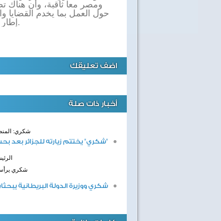
ومصر معا ثاقبة، وأن هناك تط
حول العمل بما يخدم القضايا وا
.
إطار ث
اضف تعليقك
أخبار ذات صلة
شكري: المنطق
"شكري" يختتم زيارته للجزائر بعد بح
الرئي
شكري يرأس ا
شكري ووزيرة الدولة البريطانية يبحث
40 سنة على نصر أكتوبر