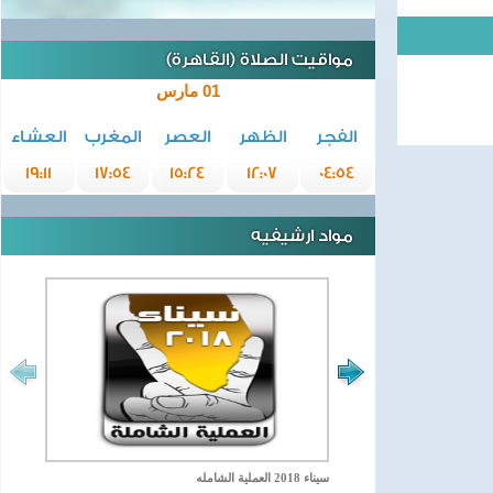
مواقيت الصلاة (القاهرة)
01 مارس
الفجر
الظهر
العصر
المغرب
العشاء
19:11
17:54
15:24
12:07
04:54
مواد ارشيفيه
سيناء 2018 العملية الشامله