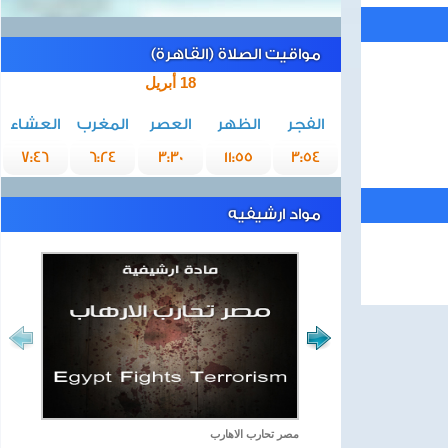
مواقيت الصلاة (القاهرة)
18 أبريل
الفجر
الظهر
العصر
المغرب
العشاء
7:46
6:24
3:30
11:55
3:54
مواد ارشيفيه
مصر تحارب الاهارب