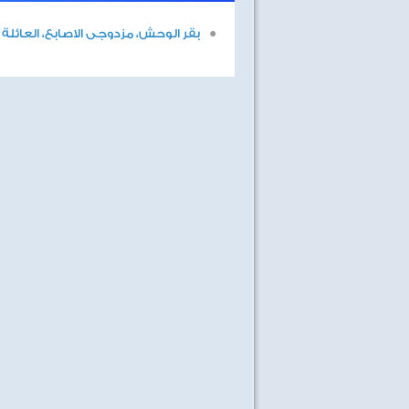
بقر الوحش، مزدوجى الاصابع، العائلة ا