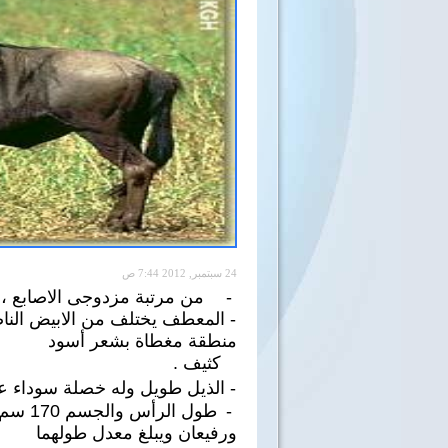
24 سبتمبر, 2012 7:44 ص
-
من مرتبة مزدوجى الاصابع ، ال
-
المعطف يختلف من الابيض الناصع
منطقة مغطاة بشعر أسود
كثيف .
- الذيل طويل وله خصلة سوداء ع
-
ورفيعان ويبلغ معدل طولهما