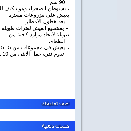
90 سم.
يستوطن الصحراء وهو يتكيف للحي
-
يعيش على مزروعات مبعثرة
بعد هطول الامطار .
-
يستطيع العيش لفترات طويلة ب
طويلة لايجاد موارد كافية من
الطعام.
يعيش فى مجموعات من 5 ـ 15 فردا.
-
تدوم فترة حمل الانثى من 10 ـ 12 شهرا تلد بعدها صغيرا واحدا.
-
اضف تعليقك
كلمات دلالية
40 سنة على نصر أكتوبر
اغاني وطنية