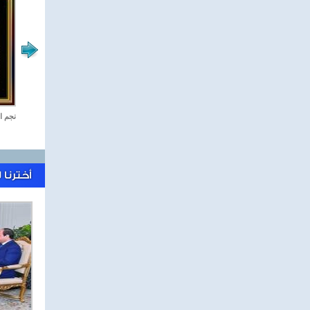
رياضة Online
نجم ا
أخترنا 