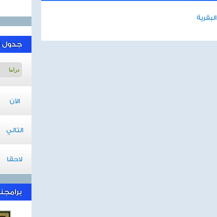
لبقرية
جدول ا
الآن
التالي
لاحقا
برامجنا