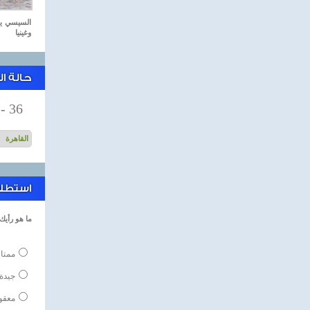
السيسي يست
وغينيا
حالة ا
-
36
استطلاع
ما هو رأيك
ممتا
جيدة
معقو