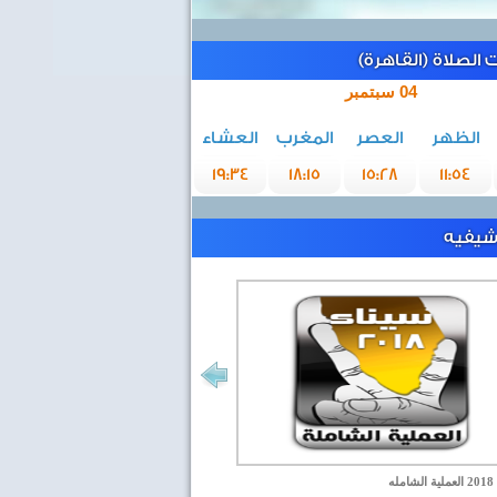
الصلاة (القاهرة)
04 سبتمبر
الظهر
العصر
المغرب
العشاء
19:34
18:15
15:28
11:54
رشيفيه
مله