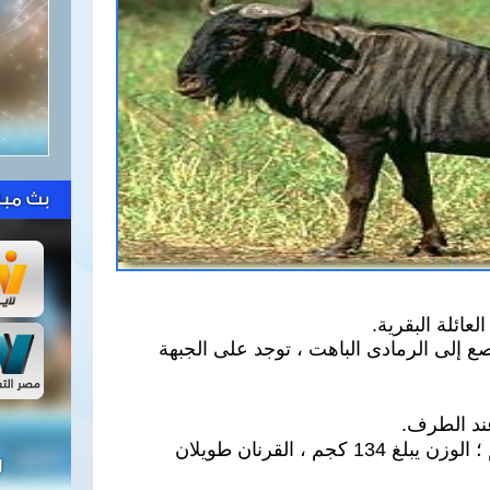
بث مبا
عائلة البقرية.
 إلى الرمادى الباهت ، توجد على الجبهة
ند الطرف.
طول الرأس والجسم 170 سم ؛ الوزن يبلغ 134 كجم ، القرنان طويلان
ل