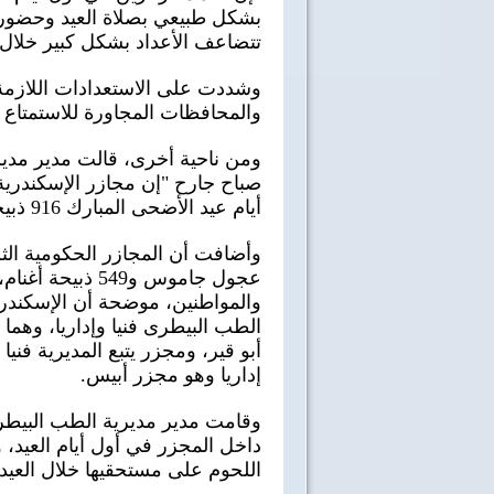
بشكل طبيعي بصلاة العيد وحضور ذ
تتضاعف الأعداد بشكل كبير خلال با
وشددت على الاستعدادات اللازمة 
والمحافظات المجاورة للاستمتاع با
ومن ناحية أخرى، قالت مدير مدير
صباح جارح "إن مجازر الإسكندرية ا
أيام عيد الأضحى المبارك 916 ذبيحة من المؤسسات الخيرية والأهالي".
الطب البيطرى فنيا وإداريا، وهما 
أبو قير، ومجزر يتبع المديرية فنيا
إداريا وهو مجزر أبيس.
وقامت مدير مديرية الطب البيطر
داخل المجزر في أول أيام العيد،
اللحوم على مستحقيها خلال العيد.
40 سنة على نصر أكتوبر
اغاني وطنية