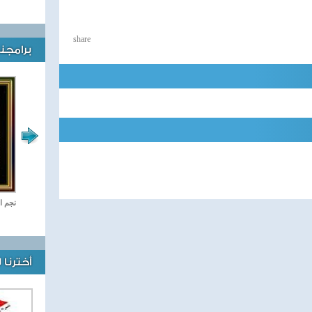
share
برامجنا
رياضة Online
نجم ا
أخترنا 