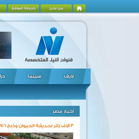
من نحن
خريطة الموقع
لايف
سينما
درا
اخبار مصر
3 آلاف زائر لحديقة الحيوان وذبح 916 أضحية بمجازر الإسكندرية