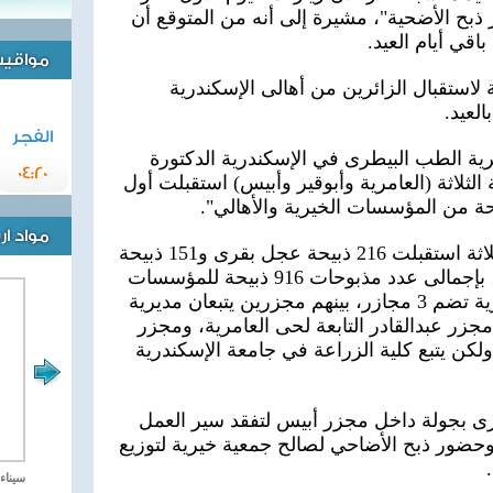
بح الأضحية"، مشيرة إلى أنه من المتوقع أن
قي أيام العيد.
مواقيت 
لاستقبال الزائرين من أهالى الإسكندرية
لعيد.
الفجر
ية الطب البيطرى في الإسكندرية الدكتورة
04:20
لثلاثة (العامرية وأبوقير وأبيس) استقبلت أول
مواد ا
وأضافت أن المجازر الحكومية الثلاثة استقبلت 216 ذبيحة عجل بقرى و151 ذبيحة
عجول جاموس و549 ذبيحة أغنام، بإجمالى عدد مذبوحات 916 ذبيحة للمؤسسات
والمواطنين، موضحة أن الإسكندرية تضم 3 مجازر، بينهم مجزرين يتبعان مديرية
مجزر عبدالقادر التابعة لحى العامرية، ومجزر
 ولكن يتبع كلية الزراعة في جامعة الإسكندرية
ى بجولة داخل مجزر أبيس لتفقد سير العمل
 وحضور ذبح الأضاحي لصالح جمعية خيرية لتوزيع
مصر تحارب الاهارب
سيناء 2018 العملية الشا