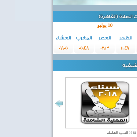
الصلاة (القاهرة)
10 يوليو
الظهر
العصر
المغرب
العشاء
07:05
05:48
03:13
11:47
رشيفيه
مله