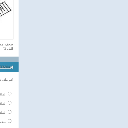
صحف مصري
النيل-2"
استطلاع
أهم ملف ن
الملف
المل
الملف
ملف 