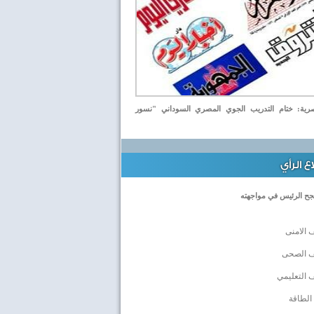
ة: ختام التدريب الجوي المصري السوداني "نسور
 الرأي
جح الرئيس في مواجهته
 الامنى
ف الصحى
 التعليمي
الطاقة