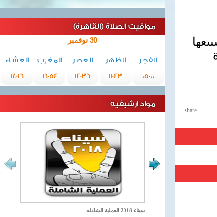
مواقيت الصلاة (القاهرة)
يعها
30 نوفمبر
الفجر
الظهر
العصر
المغرب
العشاء
18:16
16:54
14:36
11:43
05:00
مواد ارشيفيه
share
سيناء 2018 العملية الشامله