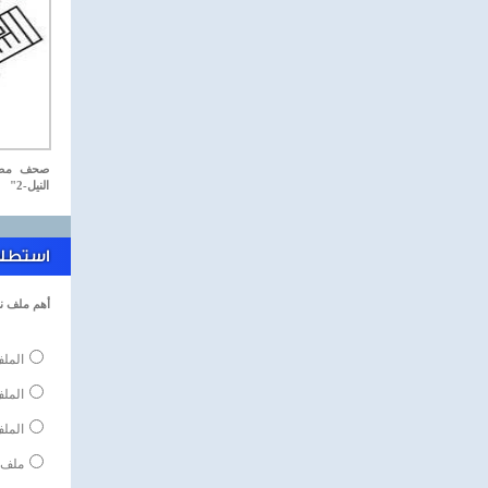
صحف مصري
النيل-2"
استطلاع
أهم ملف ن
الملف
المل
الملف
ملف 