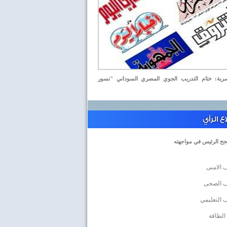
ة: ختام التدريب الجوي المصري السوداني "نسور
 الرأي
جح الرئيس في مواجهته
 الامنى
ف الصحى
 التعليمي
الطاقة