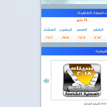
الصلاة (القاهرة)
31 مايو
الظهر
العصر
المغرب
العشاء
21:22
19:51
16:28
12:52
رشيفيه
مله