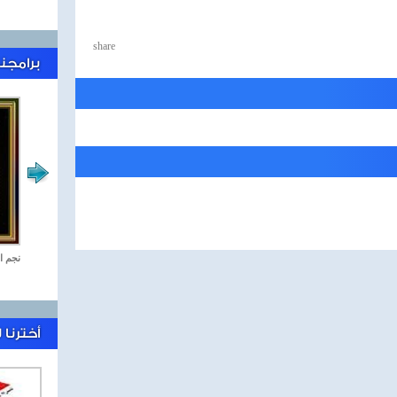
share
برامجنا
رياضة Online
نجم ا
أخترنا 