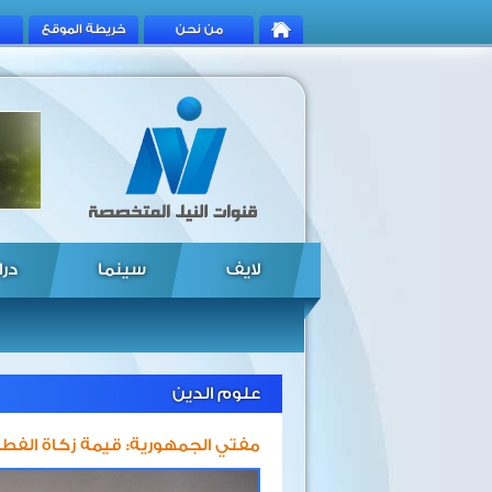
من نحن
خريطة الموقع
لايف
سينما
درا
علوم الدين
مفتي الجمهورية: قيمة زكاة الفطر هذا العام 15 ج