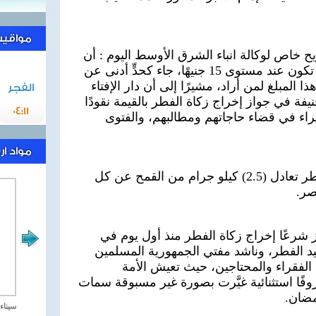
مواقيت 
خاص لوكالة انباء الشرق الأوسط اليوم : أن
تقدير قيمة زكاة الفطر لهذا العام تكون عند مستوى 15 جنيهًا، جاء كحدٍّ أدنى عن
 المبلغ لمن أراد، مشيرًا إلى أن دار الإفتاء
الفجر
فة في جواز إخراج زكاة الفطر بالقيمة نقودًا
04:11
فقراء في قضاء حاجاتهم ومطالبهم، والفتوى
مواد ا
وأضاف فضيلته أن قيمة زكاة الفطر تعادل (2.5) كيلو جرام من القمح عن كل
صر.
 شرعًا إخراج زكاة الفطر منذ أول يوم في
 الفطر، وناشد مفتي الجمهورية المسلمين
الفقراء والمحتاجين، حيث تعيش الأمة
 ظروفًا استثنائية غيَّرت بصورة غير مسبوقة سمات
مضان.
مصر تحارب الاهارب
سيناء 2018 العملية الشا