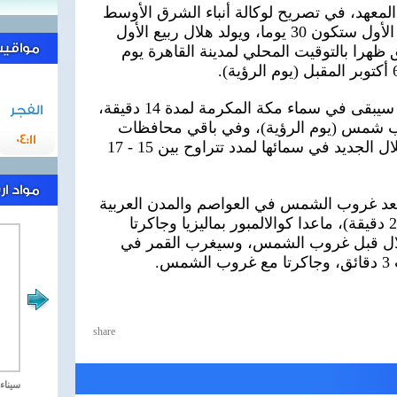
المعهد، في تصريح لوكالة أنباء الشرق الأوسط
اليوم الخميس، إن عدة شهر ربيع الأول ستكون 30 يوما، ويولد هلال ربيع الأول
مواقيت 
الساعة الواحدة و6 دقائق ظهرا بالتوقيت المحلي لمدينة القاهرة يوم
وأوضح القاضي، أن الهلال الجديد سيبقى في سماء مكة المكرمة لمدة 14 دقيقة،
الفجر
قيقة بعد غروب شمس (يوم الرؤية)، وفي باقي محافظات
04:11
جمهورية مصر العربية سيبقى الهلال الجديد في سمائها لمدد تتراوح بين 15 - 17
مواد ا
بعد غروب الشمس في العواصم والمدن العربية
والإسلامية لمدد تتراوح بين (2 - 20 دقيقة)، ماعدا كوالالمبور بماليزيا وجاكرتا
 الهلال قبل غروب الشمس، وسيغرب القمر في
.
share
مصر تحارب الاهارب
سيناء 2018 العملية الشا