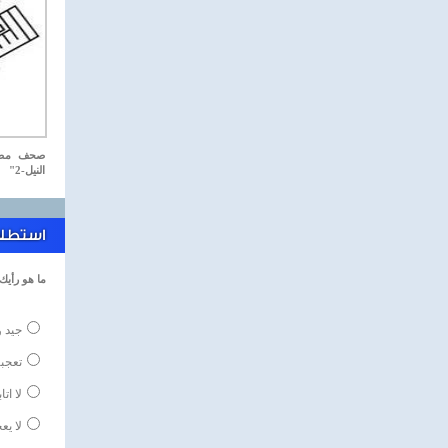
صحف مصري
النيل-2"
استطلاع
ما هو رأيك
جيد و
تعجبن
لا اتا
لا يع