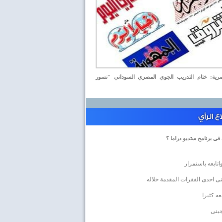
ة: ختام التدريب الجوي المصري السوداني "نسور
 الرأي
 فى برنامج ستديو دراما ؟
اتابعه باستمرار
ى احدى الفقرات المقدمة خلاله
بعه كثيرا
جبنى