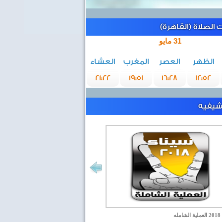
الصلاة (القاهرة)
31 مايو
الظهر
العصر
المغرب
العشاء
21:22
19:51
16:28
12:52
رشيفيه
مله