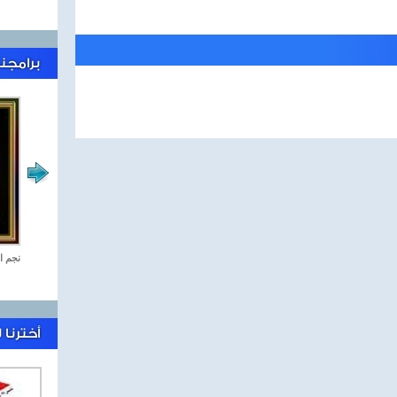
برامجنا
رياضة Online
نجم ا
أخترنا 