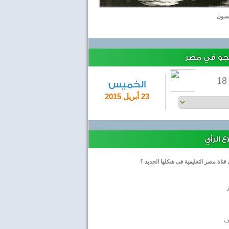
يسون
لجو في مصر
18
الخميس
23 أبريل 2015
 الرأي
 قناة مصر التعليمية فى شكلها الجديد ؟
ف