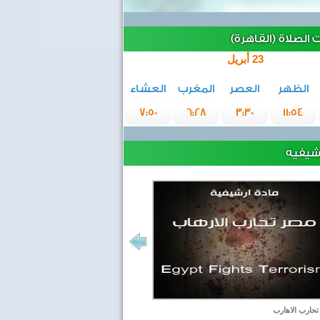
الصلاة (القاهرة)
23 أبريل
الظهر
العصر
المغرب
العشاء
7:50
6:28
3:30
11:54
رشيفيه
حارب الاهارب