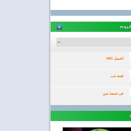
ليوم
العميل 1001
قصة حب
فى غمضة عين