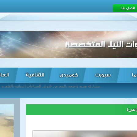
اتصل بنا
ما
سبورت
كوميدى
الثقافية
العا
مشاركة هندية واضحة بالمعرض الدولي للصناعات الدوائية بالقاهرة ... أزمة اليونان تلقي بظلالها على مؤشرات الأسهم الأوربية ... وقف عمليات "عاصفة الحزم" تسكي البورصات العربية باللون الأخضر ... القوات العراقية تقتل 36 من داعش بالأنبار ... السيسي يعقد مؤتمرًا صحفيًا غدًا مع نظيره اليوناني بقصر الاتحادية ... السيسي يجتمع بوزيرى الكهرباء والبترول لتوفير الطاقة للمواطنين ... النائب العام يخلى سبيل 174 طالبًا محبوسين احتياطيًا على ذمة قضايا ... الرى: حمولة الفوسفات غير قابلة للذوبان فى الماء و النتيجة سلبية ... ألمانيا تعلن تقديم 6 ملايين يورو مساعدات إنسانية لليمن ... عشرات القتلى بغارات على دمشق وريفها ...
اعى)