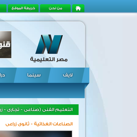
من نحن
خريطة الموقع
لايف
سينما
درا
التعليم الفنى (صناعى - تجارى - زر
الصناعات الغذائية - ثانوى زراعى