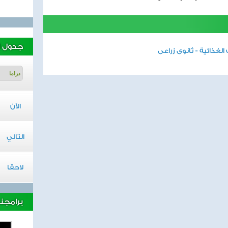
جدول ا
الغذائية - ثانوى زراعى
الآن
التالي
لاحقا
برامجنا