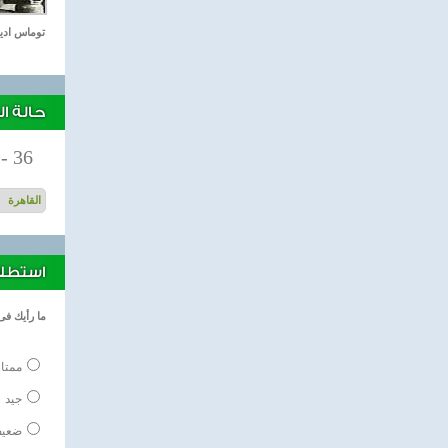
توماس اد
حالة ا
-
36
استطلاع
ما رأيك فى
ممتاز
جيد
ضعي