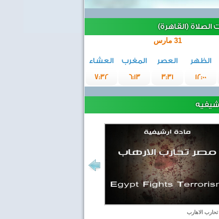
الصلاة (القاهرة)
31 مارس
الظهر
العصر
المغرب
العشاء
7:32
6:13
3:31
12:00
رشيفيه
حارب الاهارب