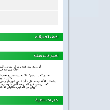
اضف تعليقك
أخبار ذات صلة
أول مدرسة فنية ومركز تدريبى للمر
اخلاء مدرسة فى 
"تعليم كفر الشيخ": 32 مدرسة جديدة تحت الإنشاء بتكلفة 138 مليون جنيه
تفكيك عبوة
السلطات الأفغانية تعتقل 5 أشخاص لتورطهم في الهجوم على مدرسة بباكستان
باكستان تعيد فتح المدرسة التي شهدت مذ
كوبان من الحليب مثاليان للأط
كلمات دلالية
40 سنة على نصر أكتوبر