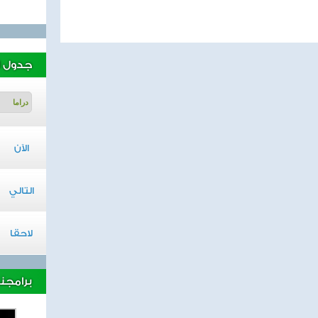
جدول ا
الآن
التالي
لاحقا
برامجنا