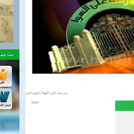
بث مبا
مدرسة على الهواء ثانوى فنى
share
ل