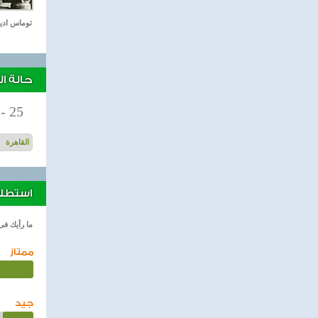
توماس اد
حالة ا
-
25
استطلاع
ما رأيك فى
ممتاز
جيد