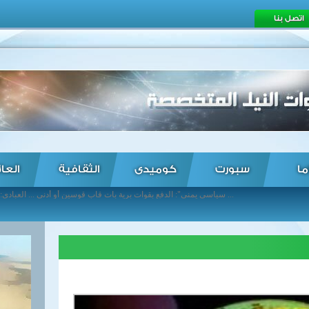
اتصل بنا
ما
سبورت
كوميدى
الثقافية
العا
سياسي يمني": الدفع بقوات برية بات قاب قوسين أو أدنى ... العبادي: القوات العراقية حررت جنوب وغرب تكريت ... عمال النقل في الأرجنتين يضربون عن العمل ... المعارضة في نيجيريا تعلن فوز محمد بخاري في انتخابات الرئاسة ... الرئيس الفرنسي: تحديد هوية ضحايا طائرة "جيرمان وينجز" قبل نهاية الأسبوع الجاري ... رياح خماسينية تهب على مطروح والساحل الشمالي ... محافظ الأقصر يقرر صرف تعويضات للمتضررين من حريق قرية العشي ... تأجيل محاكمة 40 شخصا بتهمة قتل المواطنين بالسويس لجلسة 4 أبريل القادم ... بان كي مون: 3.8 مليار دولار إجمالي التعهدات المقدمة في مؤتمر المانحين 3 ... التضامن”: لجنة لدعم المشروعات الصغيرة بالتعاون مع المنظمة الإسلامية للعلوم ...