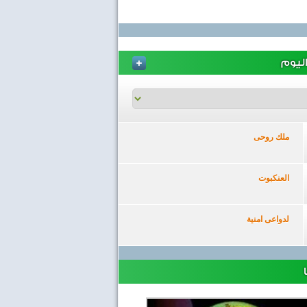
ليوم
ملك روحى
العنكبوت
لدواعى امنية