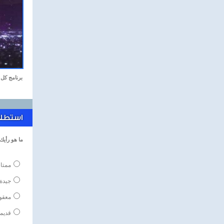
برنامج كل 
استطلاع
ما هو رأيك
ممتا
جيدة
معقو
قديم