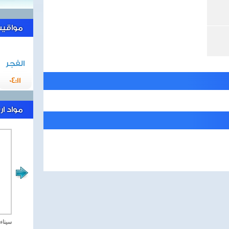
مواقيت 
الفجر
04:11
مواد ا
مصر تحارب الاهارب
سيناء 2018 العملية الشا