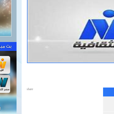
بث مبا
share
ل