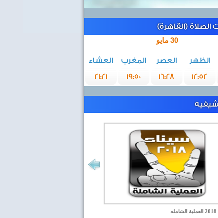
الصلاة (القاهرة)
30 مايو
الظهر
العصر
المغرب
العشاء
21:21
19:50
16:28
12:52
رشيفيه
مله