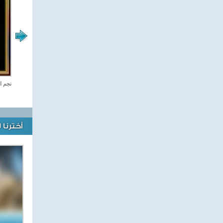
رياضة Online
نجم ا
أخترنا 