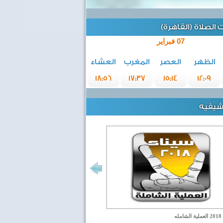
الصلاة (القاهرة)
07 فبراير
الظهر
العصر
المغرب
العشاء
18:56
17:37
15:14
12:09
رشيفيه
مله