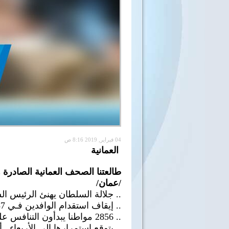
04 فبراير, 2019 8:16 ص
العمانية
طالعتنا الصحف العمانية الصادرة هنا
/عمان/
.. جلالة السلطان يهنئ الرئيس ال
.. إيقاف استقدام الوافدين فـي 87 مهنة لمدة 6 أشهر
.. 2856 مواطنا يبدأون التنافس على 313 فرصة عمل بالقطاع الخاص.
.. يتوقع استمرارها إلى الأربعاء..