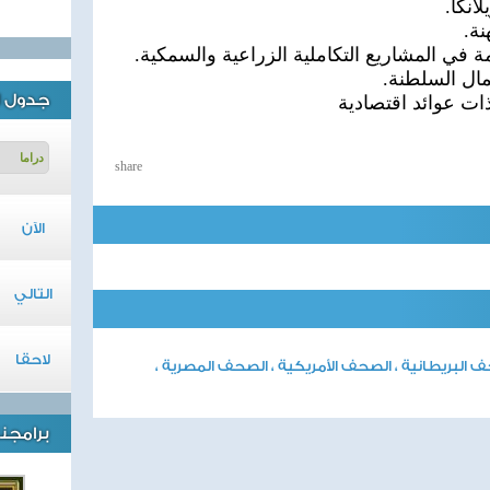
انكا.
ي المشاريع التكاملية الزراعية والسمكية.
ال السلطنة.
جدول ا
ات عوائد اقتصادية
share
الآن
التالي
لاحقا
 البريطانية ، الصحف الأمريكية ، الصحف المصرية ،
برامجنا