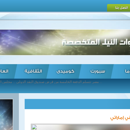
اتصل بنا
ما
سبورت
كوميدى
الثقافية
العا
مصر تتسلم الدفعة الخامسة من قرض صندوق النقد الدولي ... مجلس الوزراء يعقد اجتماعه الأسبوعي ... محافظات مصر تتعرض لموجة من الطقس السيئ وسقوط الأمطار ... اتحاد الكرة يعقد اجتماعا مع رؤساء ومندوبى الأندية ... صحف ليبية): سيالة: إيجاد إستراتيجية عربية أوروبية موحدة شاملة لمكافحة الإرهاب والهجرة غير الشرعية ... صحف فلسطينية): مخطط لتجريف مئات الدونمات في سلفيت لصالح مستوطنة ... صحف إسرائيلية): الأقمار الصناعية تلتقط صورا لصواريخ اس 300 والبدء في تشغيلها في سوريا ... صحف بحرينية): أبو الحسن بني صدر: الخميني خان مبادئ الثورة الإيرانية ... صحف عمانية): وادي النار تمرين عسكري عماني أمريكي ... صحف إماراتية): وثيقة إنسانية عالمية ...
 إماراتي