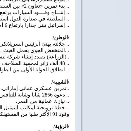
.. بدء تمرين «تعاون 2» بين السلطنة والإمارات.
.. إنتـــاج وقــــود السيارات يرتفع 5% والمصــافي 23%
.. السلطنة في صدارة الدول استعدادا لإ
.. إسرائيل تبني جدارا بارتفاع 6 أمتار على حدود غزة.
/الوطن/
.. جلالته يهنئ الرئيس السريلانكي
...المنخفض الجوي يحمل الغيث .. و
..(الزراعة) بصدد إنشاء شركة لتس
.. 48 ألف زائر لمحمية السلاحف برأس الجنز.
.. انطلاق الجولة الأولى من الطو
/الشبيبة/
..تمرين عسكري عماني إماراتي.
.. دعوة 2856 شابا وشابة للتنافس على 313 فرصة عمل.
.. نيازك عمانية من القمر.
.. خطة ترويجية لمكاتب التمثيل ا
وقود 91 الأكثر طلبا من المستهلكين.
/الرؤية/
40 سنة على نصر أكتوبر
اغاني وطنية