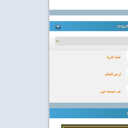
ليوم
لعنة كارما
ارض النعام
فى غمضة عين