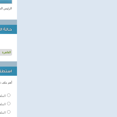
الرئيس الس
حالة ا
استطلاع
أهم ملف ن
الملف
المل
الملف