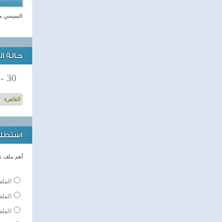
السيسي من 
حالة ا
-
30
استطلاع
أهم ملف ن
الملف
المل
الملف