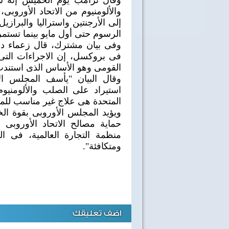
وقال ترامب يوم الخميس إنه س
والألومنيوم من الاتحاد الأوروبى،
إلى الأرجنتين واستراليا والبرازي
الرسوم حتى أول مايو بينما تستمر
وفى بيان مشترك، قال زعماء دول
فى بروكسل، إن الاجراءات التى 
القومى وهو الأساس الذى استندت
وقال البيان "يأسف المجلس ال
استيراد على الصلب والألومنيو
المتحدة هى علاج غير مناسب للمشا
ويؤيد المجلس الأوروبى بقوة الخ
حماية مصالح الاتحاد الأوروبى
منظمة التجارة العالمية، فى ال
ومتكافئة".
اضف تعليقك
40 سنة على نصر أكتوبر
اغاني وطنية