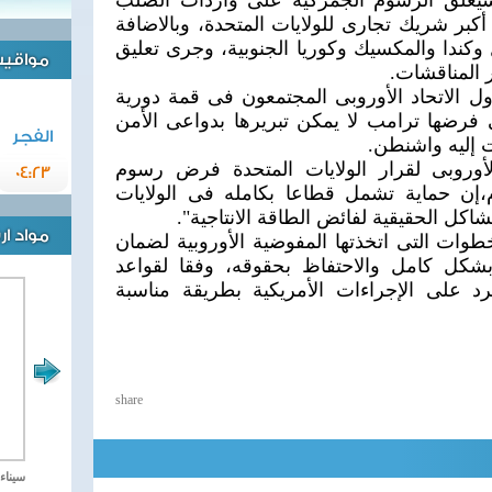
يعلق الرسوم الجمركية على واردات الصلب
 أكبر شريك تجارى للولايات المتحدة، وبالاضافة
ل وكندا والمكسيك وكوريا الجنوبية، وجرى تعليق
مواقيت 
 المناقشات.
 الاتحاد الأوروبى المجتمعون فى قمة دورية
فرضها ترامب لا يمكن تبريرها بدواعى الأمن
الفجر
 إليه واشنطن.
أوروبى لقرار الولايات المتحدة فرض رسوم
04:23
م،إن حماية تشمل قطاعا بكامله فى الولايات
كل الحقيقية لفائض الطاقة الانتاجية".
مواد ا
طوات التى اتخذتها المفوضية الأوروبية لضمان
 بشكل كامل والاحتفاظ بحقوقه، وفقا لقواعد
رد على الإجراءات الأمريكية بطريقة مناسبة
share
مصر تحارب الاهارب
سيناء 2018 العملية الشا