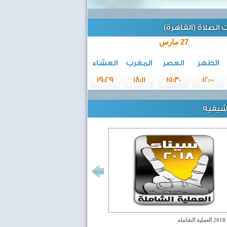
الصلاة (القاهرة)
27 مارس
الظهر
العصر
المغرب
العشاء
19:29
18:11
15:30
12:00
رشيفيه
مله