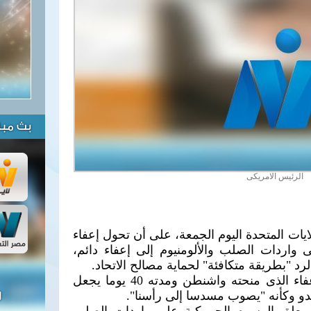
بث مبا
الرئيس الامريكى
يات المتحدة اليوم الجمعة، على أن تحول إعفاء
واردات الصلب والألومنيوم إلى إعفاء دائم،
رد "بطريقة متكافئة" لحماية مصالح الاتحاد.
وقال رئيس وزراء بلجيكا إن الإعفاء الذى منحته واشنطن ومدته 40 يوما يجعل
بدو وكأنه "يصوب مسدسا إلى رأسنا".
ل