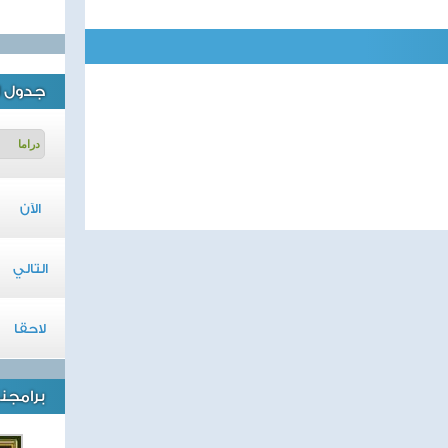
جدول ا
الآن
التالي
لاحقا
برامجنا