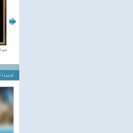
رياضة Online
نجم ا
أخترنا 