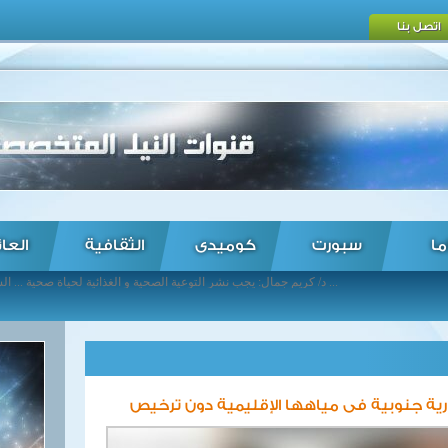
اتصل بنا
ما
سبورت
كوميدى
الثقافية
العا
د/ كريم جمال: يجب نشر التوعية الصحية و الغذائية لحياة صحية ... السيسي يصل الرياض للمشاركة بالقمة العربية الإسلامية الأمريكية ... رئيس الوزراء يشارك بالمنتدى الاقتصادي العالمي لمنطقة الشرق الأوسط ... غادة والي تعرض إنجازات مصر في تمكين المرأة بالسويد ... “جمعة” يؤكد جواز استخدام السماعات الخارجية للمساجد فى رمضان ... عبد العال يلتقى أميرة اليايان ويؤكد مواجهة التحديات التنموية المتراكمة ... أبو جبل يطالب غادة والي بإعادة معاش متحدى الاعاقة ... الأسرى الفلسطينيون يواصلون إضرابهم لليوم الـ34 ... الرئيس يتوجه للرياض للمشاركة فى القمة العربية الاسلامية الامريكية ... خروقات لاتفاق أستانا بريف دمشق ودرعا ...
رية جنوبية فى مياهها الإقليمية دون ترخيص