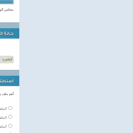
مجلس الوزرا
حالة ا
استطلاع
أهم ملف ي
الملف
المل
الملف