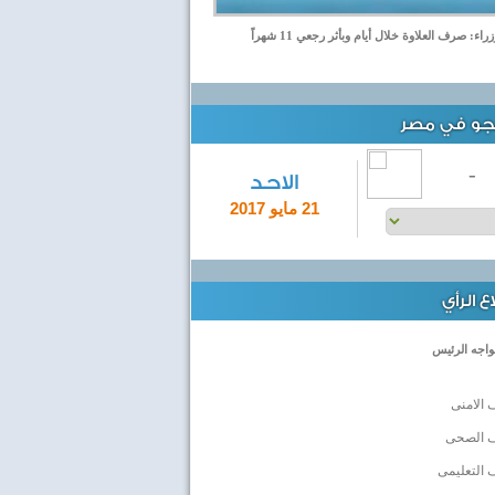
ء: صرف العلاوة خلال أيام وبأثر رجعي 11 شهراً
لجو في مصر
-
الاحد
21 مايو 2017
 الرأي
واجه الرئيس
 الامنى
ف الصحى
 التعليمى