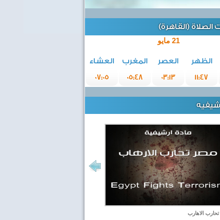
الصلاة (القاهرة)
21 مايو
الظهر
العصر
المغرب
العشاء
07:05
05:48
03:13
11:47
رشيفيه
حارب الاهارب