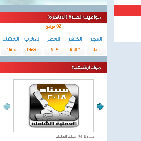
مواقيت الصلاة (القاهرة)
02 يونيو
الفجر
الظهر
العصر
المغرب
العشاء
21:24
19:52
16:29
12:53
04:10
مواد ارشيفيه
سيناء 2018 العملية الشامله